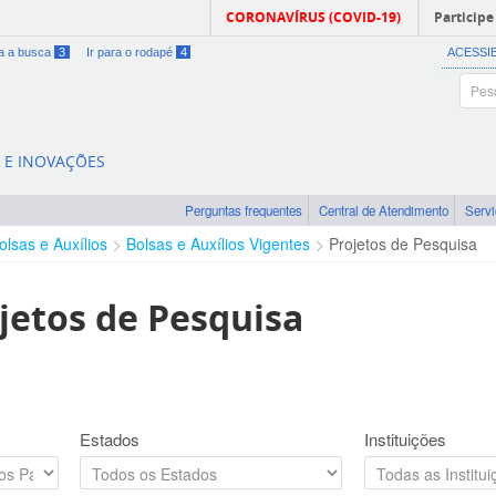
CORONAVÍRUS (COVID-19)
Participe
ra a busca
3
Ir para o rodapé
4
ACESSI
A E INOVAÇÕES
Perguntas frequentes
Central de Atendimento
Serv
olsas e Auxílios
Bolsas e Auxílios Vigentes
Projetos de Pesquisa
jetos de Pesquisa
Estados
Instituições