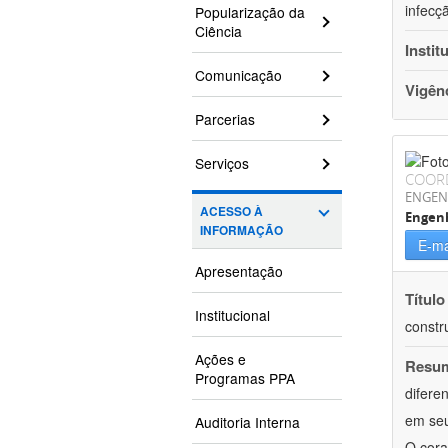
infecç
Popularização da
Ciência
Instit
Comunicação
Vigên
Parcerias
Serviços
COOR
ENGEN
ACESSO À
Engenh
INFORMAÇÃO
E-ma
Apresentação
Título
Institucional
constr
Ações e
Resu
Programas PPA
difere
em seu
Auditoria Interna
O cora