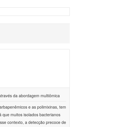
s através da abordagem multiômica
arbapenêmicos e as polimixinas, tem
já que muitos isolados bacterianos
esse contexto, a detecção precoce de