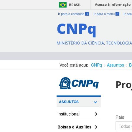
Acesso à informação
BRASIL
Ir para o conteúdo
1
Ir para o menu
2
Ir pa
CNPq
MINISTÉRIO DA CIÊNCIA, TECNOLOGI
Você está aqui:
CNPq
Assuntos
B
Pro
ASSUNTOS
Institucional
País
Bolsas e Auxílios