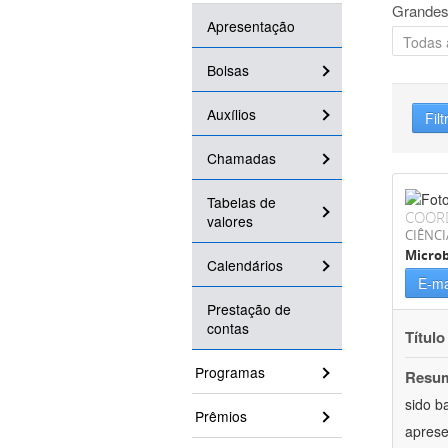
Grandes
Apresentação
Bolsas
Auxílios
Filt
Chamadas
Tabelas de
COOR
valores
CIÊNCI
Microb
Calendários
E-ma
Prestação de
contas
Título
Programas
Resu
sido b
Prêmios
aprese