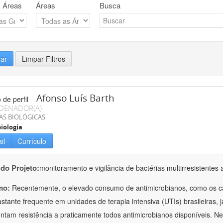
 Áreas
Áreas
Busca
rar
Limpar Filtros
Afonso Luís Barth
DENADOR(A)
AS BIOLÓGICAS
iologia
il
Currículo
 do Projeto:
monitoramento e vigilância de bactérias multirresistente
mo:
Recentemente, o elevado consumo de antimicrobianos, como os c
astante frequente em unidades de terapia intensiva (UTIs) brasileiras, 
ntam resistência a praticamente todos antimicrobianos disponíveis. N