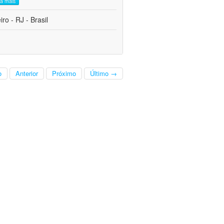
ia mais
o - RJ - Brasil
o
Anterior
Próximo
Último →