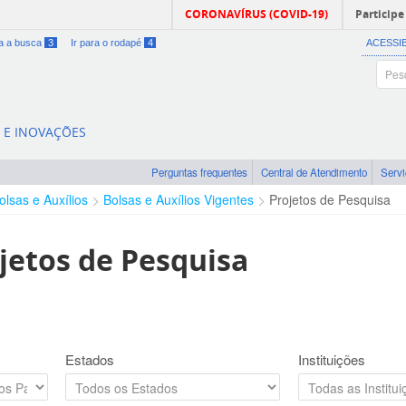
CORONAVÍRUS (COVID-19)
Participe
ra a busca
3
Ir para o rodapé
4
ACESSI
A E INOVAÇÕES
Perguntas frequentes
Central de Atendimento
Serv
olsas e Auxílios
Bolsas e Auxílios Vigentes
Projetos de Pesquisa
jetos de Pesquisa
Estados
Instituições