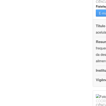
CIÊNCI
Fisiolo
E-ma
Título
acelul
Resu
freque
da des
alimen
Instit
Vigên
COOR
CIÊNCI