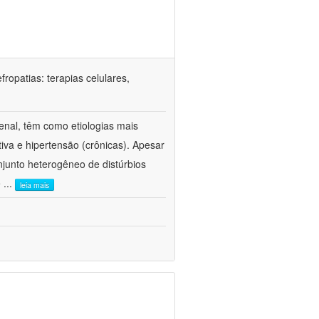
ropatias: terapias celulares,
enal, têm como etiologias mais
iva e hipertensão (crônicas). Apesar
junto heterogêneo de distúrbios
e
...
leia mais