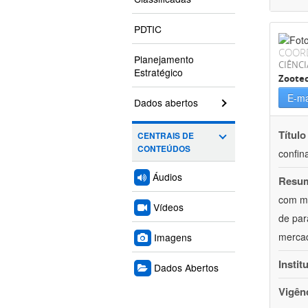
PDTIC
COOR
Planejamento
CIÊNCI
Estratégico
Zoote
E-ma
Dados abertos
Título
CENTRAIS DE
CONTEÚDOS
confin
Áudios
Resu
com mú
Vídeos
de par
mercad
Imagens
Instit
Dados Abertos
Vigên