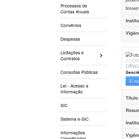
Processos de
limoei
Contas Anuais
Instit
Convênios
Vigên
Despesas
Licitações e
Contratos
COOR
CIÊNCI
Consultas Públicas
Geociê
E-ma
Lei - Acesso a
Informação
Título
SIC
Resu
Sistema e-SIC
Instit
Informações
Vigên
Classificadas