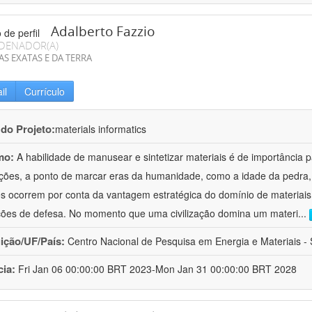
Adalberto Fazzio
DENADOR(A)
AS EXATAS E DA TERRA
il
Currículo
 do Projeto:
materials informatics
mo:
A habilidade de manusear e sintetizar materiais é de importância 
zações, a ponto de marcar eras da humanidade, como a idade da pedra, 
es ocorrem por conta da vantagem estratégica do domínio de materiais,
ções de defesa. No momento que uma civilização domina um materi
...
uição/UF/País:
Centro Nacional de Pesquisa em Energia e Materiais - S
cia:
Fri Jan 06 00:00:00 BRT 2023-Mon Jan 31 00:00:00 BRT 2028