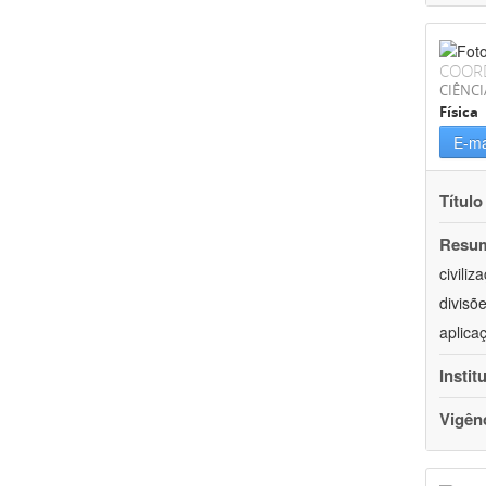
COOR
CIÊNCI
Física
E-ma
Título
Resu
civili
divisõ
aplica
Instit
Vigên