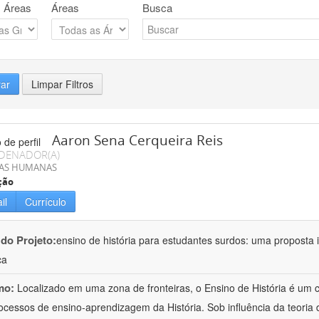
 Áreas
Áreas
Busca
rar
Limpar Filtros
Aaron Sena Cerqueira Reis
DENADOR(A)
IAS HUMANAS
ção
il
Currículo
 do Projeto:
ensino de história para estudantes surdos: uma proposta i
ca
mo:
Localizado em uma zona de fronteiras, o Ensino de História é um
ocessos de ensino-aprendizagem da História. Sob influência da teoria d