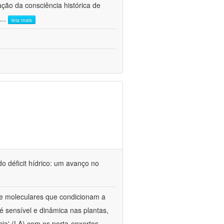
ão da consciência histórica de
...
leia mais
o déficit hídrico: um avanço no
s e moleculares que condicionam a
é sensível e dinâmica nas plantas,
cia' (LA) com os porta-enxertos