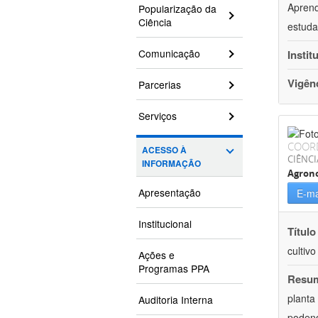
Aprend
Popularização da
Ciência
estuda
Comunicação
Instit
Vigên
Parcerias
Serviços
COOR
ACESSO À
CIÊNCI
INFORMAÇÃO
Agron
Apresentação
E-ma
Institucional
Título
cultiv
Ações e
Programas PPA
Resu
planta
Auditoria Interna
podend