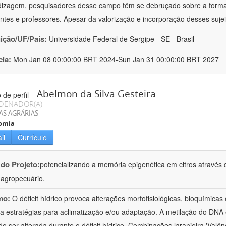
izagem, pesquisadores desse campo têm se debruçado sobre a formaç
ntes e professores. Apesar da valorização e incorporação desses sujei
uição/UF/País:
Universidade Federal de Sergipe - SE - Brasil
cia:
Mon Jan 08 00:00:00 BRT 2024-Sun Jan 31 00:00:00 BRT 2027
Abelmon da Silva Gesteira
DENADOR(A)
AS AGRÁRIAS
omia
il
Currículo
 do Projeto:
potencializando a memória epigenética em citros através d
o agropecuário.
mo:
O déficit hídrico provoca alterações morfofisiológicas, bioquímica
 a estratégias para aclimatização e/ou adaptação. A metilação do DNA 
o ser alterada durante o déficit hídrico. Combinações laranjeira 'Valên