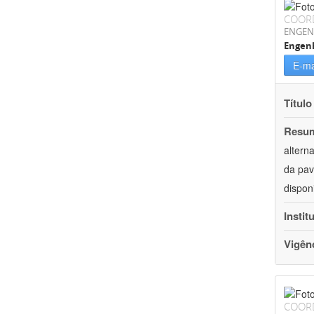
COOR
ENGEN
Engenh
E-ma
Título
Resu
altern
da pav
dispon
Instit
Vigên
COOR