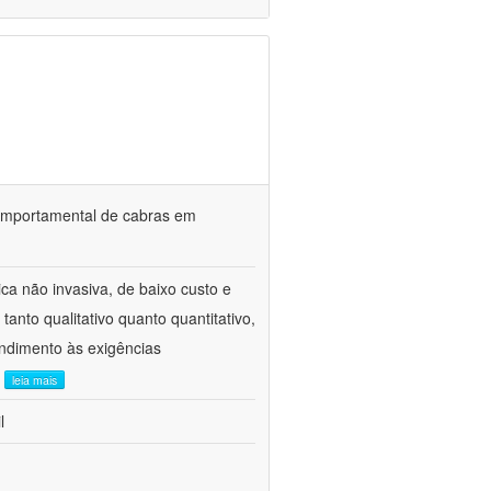
o comportamental de cabras em
ca não invasiva, de baixo custo e
tanto qualitativo quanto quantitativo,
ndimento às exigências
.
leia mais
l