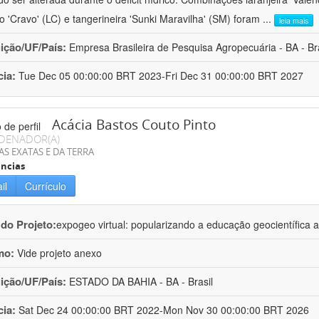
ro 'Cravo' (LC) e tangerineira 'Sunki Maravilha' (SM) foram
...
leia mais
uição/UF/País:
Empresa Brasileira de Pesquisa Agropecuária - BA - Bra
cia:
Tue Dec 05 00:00:00 BRT 2023-Fri Dec 31 00:00:00 BRT 2027
Acácia Bastos Couto Pinto
DENADOR(A)
AS EXATAS E DA TERRA
ncias
il
Currículo
 do Projeto:
expogeo virtual: popularizando a educação geocientífica a
mo:
Vide projeto anexo
uição/UF/País:
ESTADO DA BAHIA - BA - Brasil
cia:
Sat Dec 24 00:00:00 BRT 2022-Mon Nov 30 00:00:00 BRT 2026