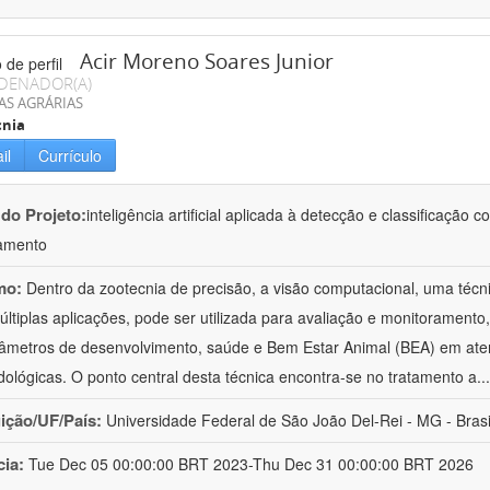
Acir Moreno Soares Junior
DENADOR(A)
AS AGRÁRIAS
cnia
il
Currículo
 do Projeto:
inteligência artificial aplicada à detecção e classificaçã
amento
mo:
Dentro da zootecnia de precisão, a visão computacional, uma técni
ltiplas aplicações, pode ser utilizada para avaliação e monitoramento, 
âmetros de desenvolvimento, saúde e Bem Estar Animal (BEA) em ate
ológicas. O ponto central desta técnica encontra-se no tratamento a
..
uição/UF/País:
Universidade Federal de São João Del-Rei - MG - Brasi
cia:
Tue Dec 05 00:00:00 BRT 2023-Thu Dec 31 00:00:00 BRT 2026