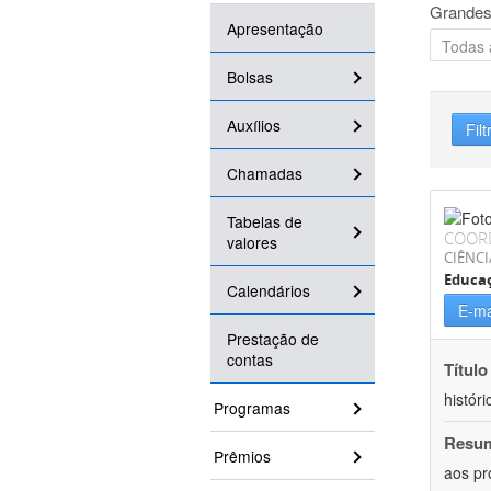
Grandes
Apresentação
Bolsas
Auxílios
Filt
Chamadas
Tabelas de
COOR
valores
CIÊNC
Educa
Calendários
E-ma
Prestação de
contas
Título
históri
Programas
Resu
Prêmios
aos pr