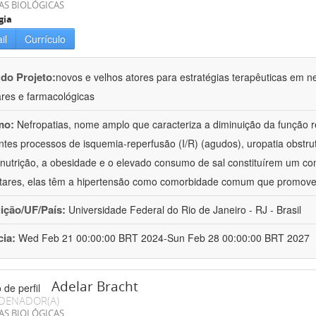
AS BIOLÓGICAS
gia
il
Currículo
 do Projeto:
novos e velhos atores para estratégias terapêuticas em nef
ares e farmacológicas
mo:
Nefropatias, nome amplo que caracteriza a diminuição da função r
ntes processos de isquemia-reperfusão (I/R) (agudos), uropatia obstrut
nutrição, a obesidade e o elevado consumo de sal constituírem um con
tares, elas têm a hipertensão como comorbidade comum que promov
uição/UF/País:
Universidade Federal do Rio de Janeiro - RJ - Brasil
cia:
Wed Feb 21 00:00:00 BRT 2024-Sun Feb 28 00:00:00 BRT 2027
Adelar Bracht
DENADOR(A)
AS BIOLÓGICAS