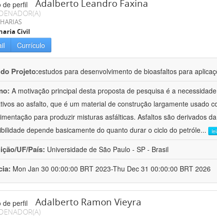
Adalberto Leandro Faxina
DENADOR(A)
HARIAS
aria Civil
il
Currículo
 do Projeto:
estudos para desenvolvimento de bioasfaltos para aplic
mo:
A motivação principal desta proposta de pesquisa é a necessidade
ativos ao asfalto, que é um material de construção largamente usado 
imentação para produzir misturas asfálticas. Asfaltos são derivados da
ibilidade depende basicamente do quanto durar o ciclo do petróle
...
le
uição/UF/País:
Universidade de São Paulo - SP - Brasil
cia:
Mon Jan 30 00:00:00 BRT 2023-Thu Dec 31 00:00:00 BRT 2026
Adalberto Ramon Vieyra
DENADOR(A)