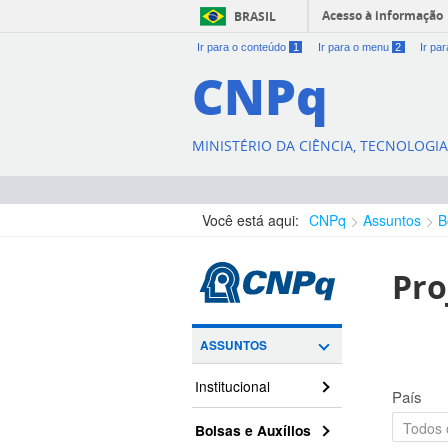
Acesso à informação
BRASIL
Ir para o conteúdo
1
Ir para o menu
2
Ir pa
CNPq
MINISTÉRIO DA CIÊNCIA, TECNOLOGI
Você está aqui:
CNPq
Assuntos
B
Pro
ASSUNTOS
Institucional
País
Bolsas e Auxílios