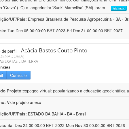
ro 'Cravo' (LC) e tangerineira 'Sunki Maravilha' (SM) foram
...
leia mais
uição/UF/País:
Empresa Brasileira de Pesquisa Agropecuária - BA - Bra
cia:
Tue Dec 05 00:00:00 BRT 2023-Fri Dec 31 00:00:00 BRT 2027
Acácia Bastos Couto Pinto
DENADOR(A)
AS EXATAS E DA TERRA
ncias
il
Currículo
 do Projeto:
expogeo virtual: popularizando a educação geocientífica a
mo:
Vide projeto anexo
uição/UF/País:
ESTADO DA BAHIA - BA - Brasil
cia:
Sat Dec 24 00:00:00 BRT 2022-Mon Nov 30 00:00:00 BRT 2026