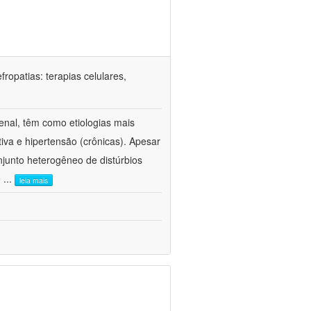
ropatias: terapias celulares,
enal, têm como etiologias mais
iva e hipertensão (crônicas). Apesar
junto heterogêneo de distúrbios
e
...
leia mais