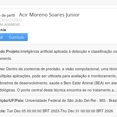
Acir Moreno Soares Junior
DENADOR(A)
AS AGRÁRIAS
cnia
il
Currículo
 do Projeto:
inteligência artificial aplicada à detecção e classificaçã
amento
mo:
Dentro da zootecnia de precisão, a visão computacional, uma técni
ltiplas aplicações, pode ser utilizada para avaliação e monitoramento, 
âmetros de desenvolvimento, saúde e Bem Estar Animal (BEA) em ate
ológicas. O ponto central desta técnica encontra-se no tratamento a
..
uição/UF/País:
Universidade Federal de São João Del-Rei - MG - Brasi
cia:
Tue Dec 05 00:00:00 BRT 2023-Thu Dec 31 00:00:00 BRT 2026