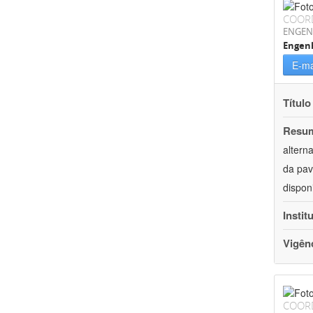
COOR
ENGEN
Engenh
E-ma
Título
Resu
altern
da pav
dispon
Instit
Vigên
COOR