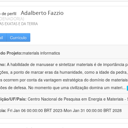
Adalberto Fazzio
DENADOR(A)
AS EXATAS E DA TERRA
il
Currículo
 do Projeto:
materials informatics
mo:
A habilidade de manusear e sintetizar materiais é de importância 
zações, a ponto de marcar eras da humanidade, como a idade da pedra, 
es ocorrem por conta da vantagem estratégica do domínio de materiais,
ções de defesa. No momento que uma civilização domina um materi
...
uição/UF/País:
Centro Nacional de Pesquisa em Energia e Materiais - S
cia:
Fri Jan 06 00:00:00 BRT 2023-Mon Jan 31 00:00:00 BRT 2028