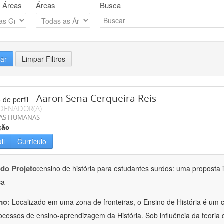
 Áreas
Áreas
Busca
rar
Limpar Filtros
Aaron Sena Cerqueira Reis
DENADOR(A)
IAS HUMANAS
ção
il
Currículo
 do Projeto:
ensino de história para estudantes surdos: uma proposta i
ca
mo:
Localizado em uma zona de fronteiras, o Ensino de História é um
ocessos de ensino-aprendizagem da História. Sob influência da teoria d