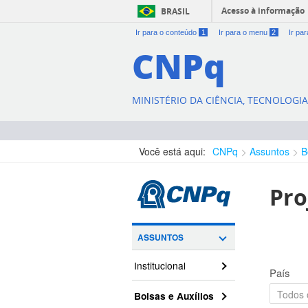
Acesso à informação
BRASIL
Ir para o conteúdo
1
Ir para o menu
2
Ir pa
CNPq
MINISTÉRIO DA CIÊNCIA, TECNOLOGI
Você está aqui:
CNPq
Assuntos
B
Pro
ASSUNTOS
Institucional
País
Bolsas e Auxílios