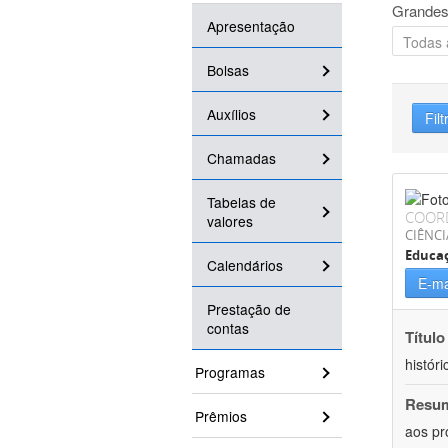
Grandes
Apresentação
Bolsas
Auxílios
Filt
Chamadas
Tabelas de
COOR
valores
CIÊNC
Educa
Calendários
E-ma
Prestação de
contas
Título
históri
Programas
Resu
Prêmios
aos pr