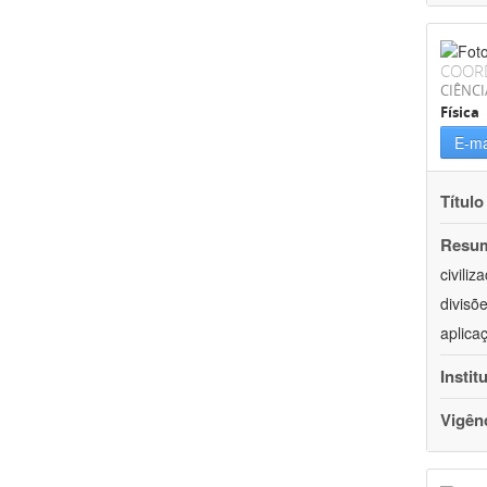
COOR
CIÊNCI
Física
E-ma
Título
Resu
civili
divisõ
aplica
Instit
Vigên