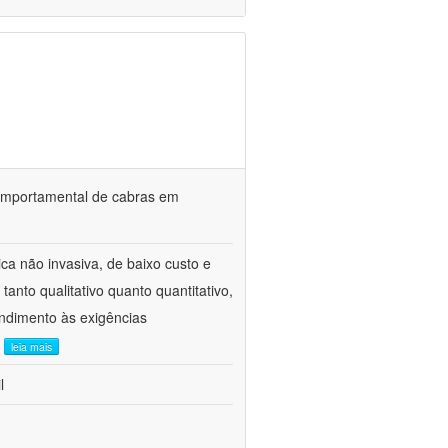
o comportamental de cabras em
ca não invasiva, de baixo custo e
tanto qualitativo quanto quantitativo,
ndimento às exigências
.
leia mais
l