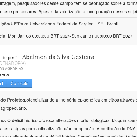
izagem, pesquisadores desse campo têm se debruçado sobre a formaç
ntes e professores. Apesar da valorização e incorporação desses sujei
uição/UF/País:
Universidade Federal de Sergipe - SE - Brasil
cia:
Mon Jan 08 00:00:00 BRT 2024-Sun Jan 31 00:00:00 BRT 2027
Abelmon da Silva Gesteira
DENADOR(A)
AS AGRÁRIAS
omia
il
Currículo
 do Projeto:
potencializando a memória epigenética em citros através d
o agropecuário.
mo:
O déficit hídrico provoca alterações morfofisiológicas, bioquímica
 a estratégias para aclimatização e/ou adaptação. A metilação do DNA 
o ser alterada durante o déficit hídrico. Combinações laranjeira 'Valên