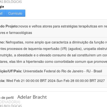
AS BIOLÓGICAS
gia
il
Currículo
 do Projeto:
novos e velhos atores para estratégias terapêuticas em nef
ares e farmacológicas
mo:
Nefropatias, nome amplo que caracteriza a diminuição da função r
ntes processos de isquemia-reperfusão (I/R) (agudos), uropatia obstrut
nutrição, a obesidade e o elevado consumo de sal constituírem um con
tares, elas têm a hipertensão como comorbidade comum que promov
uição/UF/País:
Universidade Federal do Rio de Janeiro - RJ - Brasil
cia:
Wed Feb 21 00:00:00 BRT 2024-Sun Feb 28 00:00:00 BRT 2027
Adelar Bracht
DENADOR(A)
AS BIOLÓGICAS