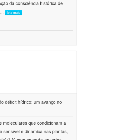
ão da consciência histórica de
...
leia mais
o déficit hídrico: um avanço no
s e moleculares que condicionam a
é sensível e dinâmica nas plantas,
cia' (LA) com os porta-enxertos