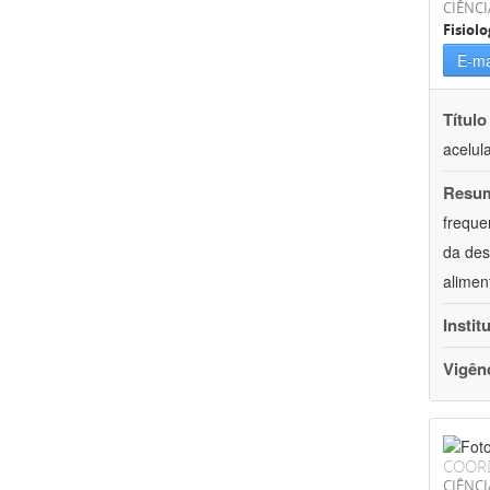
CIÊNCI
Fisiolo
E-ma
Título
acelul
Resu
freque
da des
alimen
Instit
Vigên
COOR
CIÊNCI