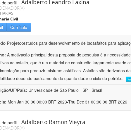
Adalberto Leandro Faxina
DENADOR(A)
HARIAS
aria Civil
il
Currículo
 do Projeto:
estudos para desenvolvimento de bioasfaltos para aplic
mo:
A motivação principal desta proposta de pesquisa é a necessidade
ativos ao asfalto, que é um material de construção largamente usado 
imentação para produzir misturas asfálticas. Asfaltos são derivados da
ibilidade depende basicamente do quanto durar o ciclo do petróle
...
le
uição/UF/País:
Universidade de São Paulo - SP - Brasil
cia:
Mon Jan 30 00:00:00 BRT 2023-Thu Dec 31 00:00:00 BRT 2026
Adalberto Ramon Vieyra
DENADOR(A)