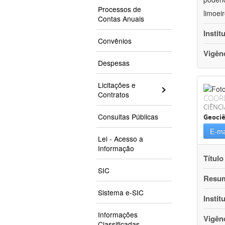
Processos de
limoei
Contas Anuais
Instit
Convênios
Vigên
Despesas
Licitações e
Contratos
COOR
CIÊNCI
Consultas Públicas
Geociê
E-ma
Lei - Acesso a
Informação
Título
SIC
Resu
Sistema e-SIC
Instit
Informações
Vigên
Classificadas