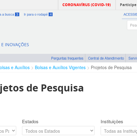
CORONAVÍRUS (COVID-19)
Participe
ra a busca
3
Ir para o rodapé
4
ACESSI
A E INOVAÇÕES
Perguntas frequentes
Central de Atendimento
Serv
olsas e Auxílios
Bolsas e Auxílios Vigentes
Projetos de Pesquisa
jetos de Pesquisa
Estados
Instituições