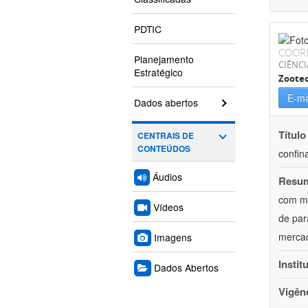
PDTIC
COOR
Planejamento
CIÊNCI
Estratégico
Zoote
E-ma
Dados abertos
Título
CENTRAIS DE
CONTEÚDOS
confin
Áudios
Resu
com mú
Vídeos
de par
mercad
Imagens
Instit
Dados Abertos
Vigên