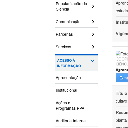
Aprend
Popularização da
Ciência
estuda
Comunicação
Instit
Vigên
Parcerias
Serviços
COOR
ACESSO À
CIÊNCI
INFORMAÇÃO
Agron
Apresentação
E-ma
Institucional
Título
cultiv
Ações e
Programas PPA
Resu
planta
Auditoria Interna
podend