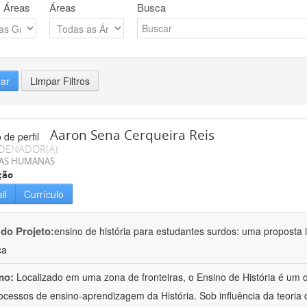
 Áreas
Áreas
Busca
rar
Limpar Filtros
Aaron Sena Cerqueira Reis
DENADOR(A)
IAS HUMANAS
ção
il
Currículo
 do Projeto:
ensino de história para estudantes surdos: uma proposta i
ca
mo:
Localizado em uma zona de fronteiras, o Ensino de História é um
ocessos de ensino-aprendizagem da História. Sob influência da teoria d