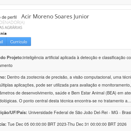
Acir Moreno Soares Junior
DENADOR(A)
AS AGRÁRIAS
cnia
il
Currículo
 do Projeto:
inteligência artificial aplicada à detecção e classificaçã
amento
mo:
Dentro da zootecnia de precisão, a visão computacional, uma técni
ltiplas aplicações, pode ser utilizada para avaliação e monitoramento, 
âmetros de desenvolvimento, saúde e Bem Estar Animal (BEA) em ate
ológicas. O ponto central desta técnica encontra-se no tratamento a
..
uição/UF/País:
Universidade Federal de São João Del-Rei - MG - Brasi
cia:
Tue Dec 05 00:00:00 BRT 2023-Thu Dec 31 00:00:00 BRT 2026