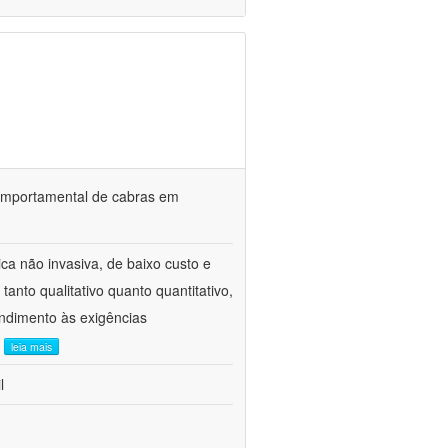
o comportamental de cabras em
ca não invasiva, de baixo custo e
tanto qualitativo quanto quantitativo,
ndimento às exigências
.
leia mais
l