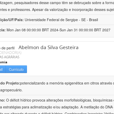
izagem, pesquisadores desse campo têm se debruçado sobre a formaç
ntes e professores. Apesar da valorização e incorporação desses sujei
uição/UF/País:
Universidade Federal de Sergipe - SE - Brasil
cia:
Mon Jan 08 00:00:00 BRT 2024-Sun Jan 31 00:00:00 BRT 2027
Abelmon da Silva Gesteira
DENADOR(A)
AS AGRÁRIAS
omia
il
Currículo
 do Projeto:
potencializando a memória epigenética em citros através d
o agropecuário.
mo:
O déficit hídrico provoca alterações morfofisiológicas, bioquímica
 a estratégias para aclimatização e/ou adaptação. A metilação do DNA 
o ser alterada durante o déficit hídrico. Combinações laranjeira 'Valên