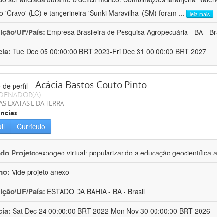
ro 'Cravo' (LC) e tangerineira 'Sunki Maravilha' (SM) foram
...
leia mais
uição/UF/País:
Empresa Brasileira de Pesquisa Agropecuária - BA - Bra
cia:
Tue Dec 05 00:00:00 BRT 2023-Fri Dec 31 00:00:00 BRT 2027
Acácia Bastos Couto Pinto
DENADOR(A)
AS EXATAS E DA TERRA
ncias
il
Currículo
 do Projeto:
expogeo virtual: popularizando a educação geocientífica a
mo:
Vide projeto anexo
uição/UF/País:
ESTADO DA BAHIA - BA - Brasil
cia:
Sat Dec 24 00:00:00 BRT 2022-Mon Nov 30 00:00:00 BRT 2026