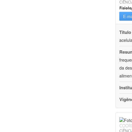
CIÊNCI
Fisiolo
E-ma
Título
acelul
Resu
freque
da des
alimen
Instit
Vigên
COOR
CIÊNCI