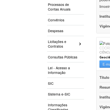
Processos de
limoei
Contas Anuais
Instit
Convênios
Vigên
Despesas
Licitações e
Contratos
COOR
CIÊNCI
Consultas Públicas
Geociê
E-ma
Lei - Acesso a
Informação
Título
SIC
Resu
Sistema e-SIC
Instit
Informações
Vigên
Classificadas