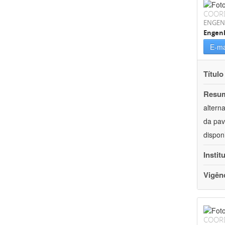
COOR
ENGEN
Engenh
E-ma
Título
Resu
altern
da pav
dispon
Instit
Vigên
COOR