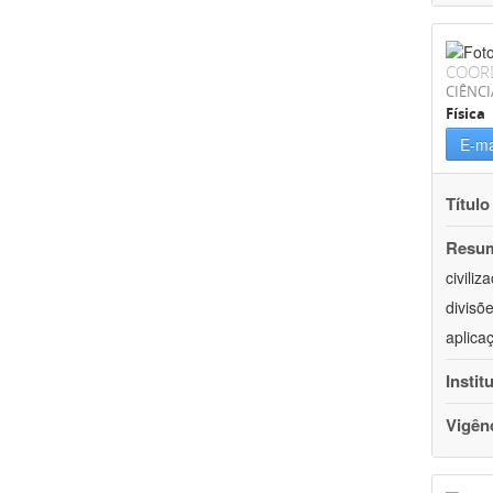
COOR
CIÊNCI
Física
E-ma
Título
Resu
civili
divisõ
aplica
Instit
Vigên