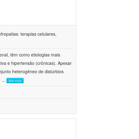
ropatias: terapias celulares,
enal, têm como etiologias mais
iva e hipertensão (crônicas). Apesar
junto heterogêneo de distúrbios
e
...
leia mais