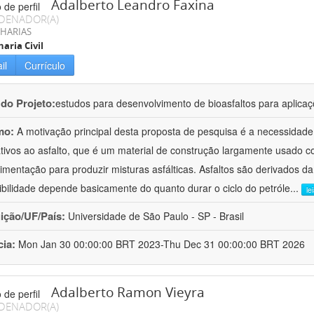
Adalberto Leandro Faxina
DENADOR(A)
HARIAS
aria Civil
il
Currículo
 do Projeto:
estudos para desenvolvimento de bioasfaltos para aplic
mo:
A motivação principal desta proposta de pesquisa é a necessidade
ativos ao asfalto, que é um material de construção largamente usado 
imentação para produzir misturas asfálticas. Asfaltos são derivados da
ibilidade depende basicamente do quanto durar o ciclo do petróle
...
le
uição/UF/País:
Universidade de São Paulo - SP - Brasil
cia:
Mon Jan 30 00:00:00 BRT 2023-Thu Dec 31 00:00:00 BRT 2026
Adalberto Ramon Vieyra
DENADOR(A)