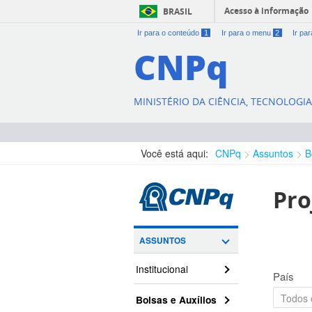
Acesso à informação
BRASIL
Ir para o conteúdo
1
Ir para o menu
2
Ir pa
CNPq
MINISTÉRIO DA CIÊNCIA, TECNOLOGI
Você está aqui:
CNPq
Assuntos
B
Pro
ASSUNTOS
Institucional
País
Bolsas e Auxílios