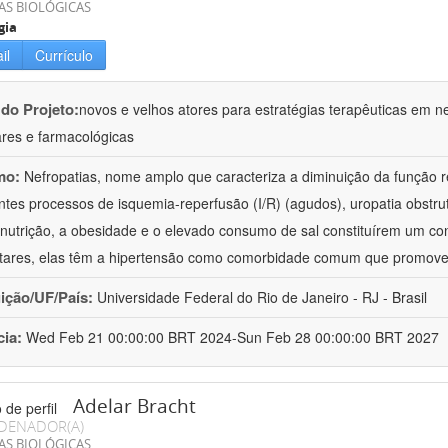
AS BIOLÓGICAS
gia
il
Currículo
 do Projeto:
novos e velhos atores para estratégias terapêuticas em nef
ares e farmacológicas
mo:
Nefropatias, nome amplo que caracteriza a diminuição da função r
ntes processos de isquemia-reperfusão (I/R) (agudos), uropatia obstrut
nutrição, a obesidade e o elevado consumo de sal constituírem um con
tares, elas têm a hipertensão como comorbidade comum que promov
uição/UF/País:
Universidade Federal do Rio de Janeiro - RJ - Brasil
cia:
Wed Feb 21 00:00:00 BRT 2024-Sun Feb 28 00:00:00 BRT 2027
Adelar Bracht
DENADOR(A)
AS BIOLÓGICAS