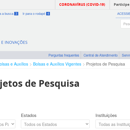
CORONAVÍRUS (COVID-19)
Participe
ra a busca
3
Ir para o rodapé
4
ACESSI
A E INOVAÇÕES
Perguntas frequentes
Central de Atendimento
Serv
olsas e Auxílios
Bolsas e Auxílios Vigentes
Projetos de Pesquisa
jetos de Pesquisa
Estados
Instituições