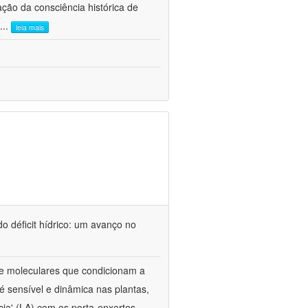
ão da consciência histórica de
...
leia mais
o déficit hídrico: um avanço no
s e moleculares que condicionam a
é sensível e dinâmica nas plantas,
cia' (LA) com os porta-enxertos