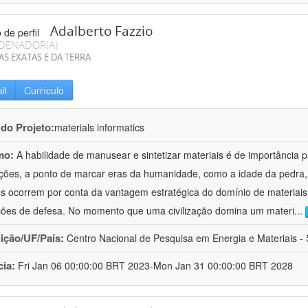
Adalberto Fazzio
DENADOR(A)
AS EXATAS E DA TERRA
il
Currículo
 do Projeto:
materials informatics
mo:
A habilidade de manusear e sintetizar materiais é de importância 
zações, a ponto de marcar eras da humanidade, como a idade da pedra, 
es ocorrem por conta da vantagem estratégica do domínio de materiais,
ções de defesa. No momento que uma civilização domina um materi
...
uição/UF/País:
Centro Nacional de Pesquisa em Energia e Materiais - S
cia:
Fri Jan 06 00:00:00 BRT 2023-Mon Jan 31 00:00:00 BRT 2028