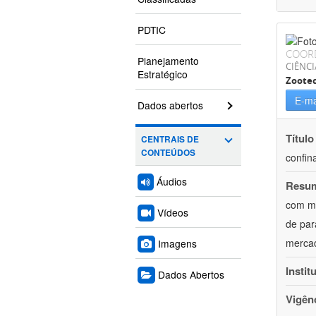
PDTIC
COOR
Planejamento
CIÊNCI
Estratégico
Zoote
E-ma
Dados abertos
Título
CENTRAIS DE
CONTEÚDOS
confin
Áudios
Resu
com mú
Vídeos
de par
mercad
Imagens
Instit
Dados Abertos
Vigên