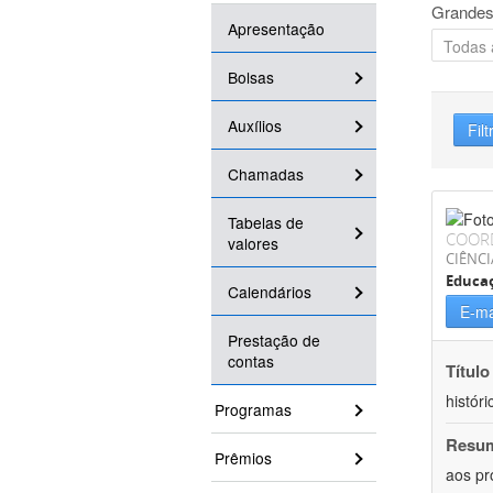
Grandes
Apresentação
Bolsas
Auxílios
Filt
Chamadas
Tabelas de
COOR
valores
CIÊNC
Educa
Calendários
E-ma
Prestação de
contas
Título
históri
Programas
Resu
Prêmios
aos pr