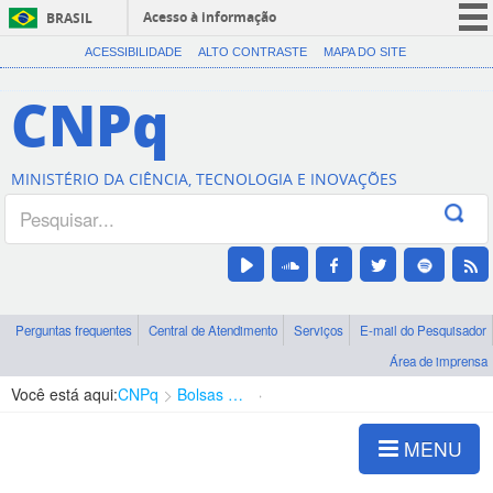
Acesso à informação
BRASIL
CORONAVÍRUS (COVID-19)
ACESSIBILIDADE
ALTO CONTRASTE
MAPA DO SITE
Participe
CNPq
Serviços
Legislação
MINISTÉRIO DA CIÊNCIA, TECNOLOGIA E INOVAÇÕES
Canais
Perguntas frequentes
Central de Atendimento
Serviços
E-mail do Pesquisador
Área de imprensa
Você está aqui:
CNPq
Bolsas e Auxílios Vigentes
Projetos de Pesquisa
MENU