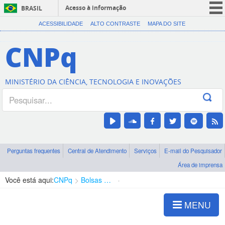
Acesso à informação
BRASIL
CORONAVÍRUS (COVID-19)
ACESSIBILIDADE
ALTO CONTRASTE
MAPA DO SITE
Participe
CNPq
Serviços
Legislação
MINISTÉRIO DA CIÊNCIA, TECNOLOGIA E INOVAÇÕES
Canais
Perguntas frequentes
Central de Atendimento
Serviços
E-mail do Pesquisador
Área de imprensa
Você está aqui:
CNPq
Bolsas e Auxílios Vigentes
Projetos de Pesquisa
MENU