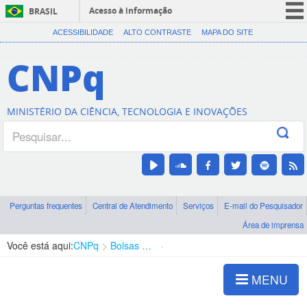
Acesso à informação
BRASIL
CORONAVÍRUS (COVID-19)
ACESSIBILIDADE
ALTO CONTRASTE
MAPA DO SITE
Participe
CNPq
Serviços
Legislação
MINISTÉRIO DA CIÊNCIA, TECNOLOGIA E INOVAÇÕES
Canais
Perguntas frequentes
Central de Atendimento
Serviços
E-mail do Pesquisador
Área de imprensa
Você está aqui:
CNPq
Bolsas e Auxílios Vigentes
Projetos de Pesquisa
MENU