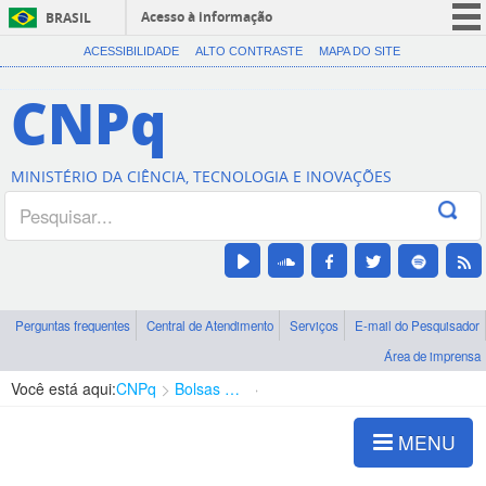
Acesso à informação
BRASIL
CORONAVÍRUS (COVID-19)
ACESSIBILIDADE
ALTO CONTRASTE
MAPA DO SITE
Participe
CNPq
Serviços
Legislação
MINISTÉRIO DA CIÊNCIA, TECNOLOGIA E INOVAÇÕES
Canais
Perguntas frequentes
Central de Atendimento
Serviços
E-mail do Pesquisador
Área de imprensa
Você está aqui:
CNPq
Bolsas e Auxílios Vigentes
Projetos de Pesquisa
MENU