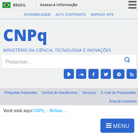
Acesso à informação
BRASIL
CORONAVÍRUS (COVID-19)
ACESSIBILIDADE
ALTO CONTRASTE
MAPA DO SITE
Participe
CNPq
Serviços
Legislação
MINISTÉRIO DA CIÊNCIA, TECNOLOGIA E INOVAÇÕES
Canais
Perguntas frequentes
Central de Atendimento
Serviços
E-mail do Pesquisador
Área de imprensa
Você está aqui:
CNPq
Bolsas e Auxílios Vigentes
Projetos de Pesquisa
MENU