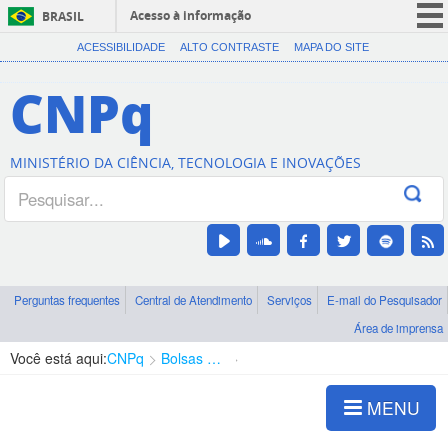
Acesso à informação
BRASIL
CORONAVÍRUS (COVID-19)
ACESSIBILIDADE
ALTO CONTRASTE
MAPA DO SITE
Participe
CNPq
Serviços
Legislação
MINISTÉRIO DA CIÊNCIA, TECNOLOGIA E INOVAÇÕES
Canais
Perguntas frequentes
Central de Atendimento
Serviços
E-mail do Pesquisador
Área de imprensa
Você está aqui:
CNPq
Bolsas e Auxílios Vigentes
Projetos de Pesquisa
MENU