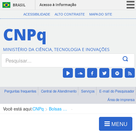
Acesso à informação
BRASIL
CORONAVÍRUS (COVID-19)
ACESSIBILIDADE
ALTO CONTRASTE
MAPA DO SITE
Participe
CNPq
Serviços
Legislação
MINISTÉRIO DA CIÊNCIA, TECNOLOGIA E INOVAÇÕES
Canais
Perguntas frequentes
Central de Atendimento
Serviços
E-mail do Pesquisador
Área de imprensa
Você está aqui:
CNPq
Bolsas e Auxílios Vigentes
Projetos de Pesquisa
MENU