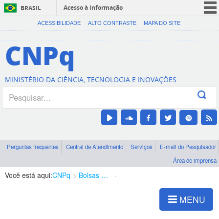
Acesso à informação
BRASIL
CORONAVÍRUS (COVID-19)
ACESSIBILIDADE
ALTO CONTRASTE
MAPA DO SITE
Participe
CNPq
Serviços
Legislação
MINISTÉRIO DA CIÊNCIA, TECNOLOGIA E INOVAÇÕES
Canais
Perguntas frequentes
Central de Atendimento
Serviços
E-mail do Pesquisador
Área de imprensa
Você está aqui:
CNPq
Bolsas e Auxílios Vigentes
Projetos de Pesquisa
MENU