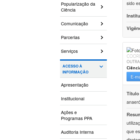
sido e
Popularização da
Ciência
Instit
Comunicação
Vigên
Parcerias
Serviços
COOR
OUTRA
ACESSO À
Ciênci
INFORMAÇÃO
E-ma
Apresentação
Título
Institucional
anaeró
Ações e
Resu
Programas PPA
utiliz
que es
Auditoria Interna
direta