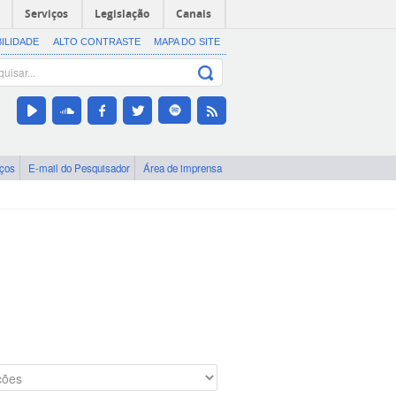
Serviços
Legislação
Canais
BILIDADE
ALTO CONTRASTE
MAPA DO SITE
iços
E-mail do Pesquisador
Área de imprensa