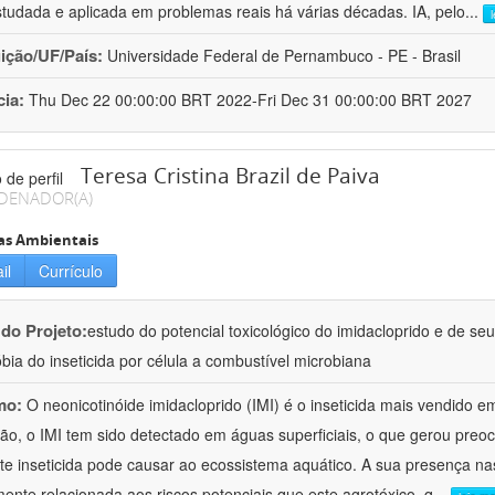
studada e aplicada em problemas reais há várias décadas. IA, pelo
...
uição/UF/País:
Universidade Federal de Pernambuco - PE - Brasil
cia:
Thu Dec 22 00:00:00 BRT 2022-Fri Dec 31 00:00:00 BRT 2027
Teresa Cristina Brazil de Paiva
DENADOR(A)
as Ambientais
il
Currículo
 do Projeto:
estudo do potencial toxicológico do imidacloprido e de s
bia do inseticida por célula a combustível microbiana
mo:
O neonicotinóide imidacloprido (IMI) é o inseticida mais vendido
ação, o IMI tem sido detectado em águas superficiais, o que gerou pre
te inseticida pode causar ao ecossistema aquático. A sua presença n
mente relacionada aos riscos potenciais que este agrotóxico, q
...