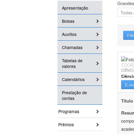
Grandes
Apresentação
Bolsas
Auxílios
Filt
Chamadas
Tabelas de
COOR
valores
CIÊNCI
Ciênc
Calendários
E-ma
Prestação de
contas
Título
Programas
Resu
compor
Prêmios
academ