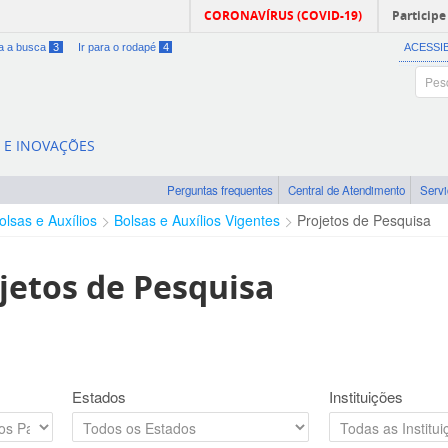
CORONAVÍRUS (COVID-19)
Participe
ra a busca
3
Ir para o rodapé
4
ACESSI
A E INOVAÇÕES
Perguntas frequentes
Central de Atendimento
Serv
olsas e Auxílios
Bolsas e Auxílios Vigentes
Projetos de Pesquisa
jetos de Pesquisa
Estados
Instituições