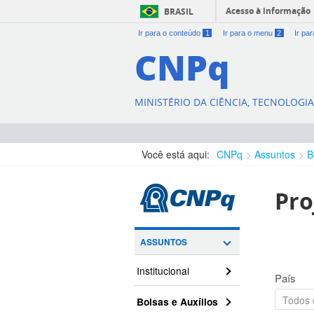
Acesso à informação
BRASIL
Ir para o conteúdo
1
Ir para o menu
2
Ir pa
CNPq
MINISTÉRIO DA CIÊNCIA, TECNOLOGI
Você está aqui:
CNPq
Assuntos
B
Pro
ASSUNTOS
Institucional
País
Bolsas e Auxílios