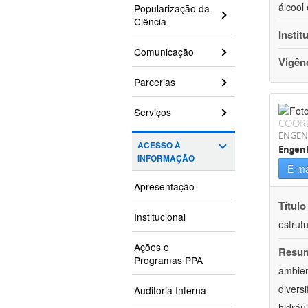
álcool
Popularização da
Ciência
Instit
Comunicação
Vigên
Parcerias
Serviços
COOR
ENGEN
ACESSO À
Engen
INFORMAÇÃO
E-ma
Apresentação
Título
Institucional
estrutu
Ações e
Resu
Programas PPA
ambien
divers
Auditoria Interna
hidrául