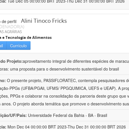
cia:
Tue Dec 05 00:00:00 BRT 2023-Thu Dec 31 00:00:00 BRT 2026
Alini Tinoco Fricks
DENADOR(A)
AS AGRÁRIAS
a e Tecnologia de Alimentos
il
Currículo
 do Projeto:
aproveitamento integral de diferentes espécies de maracu
oras: uma proposta para o desenvolvimento sustentável do brasil
mo:
O presente projeto, PASSIFLORATEC, contempla pesquisadores de
ção-PPGs (UFBA/PGAli, UFMS/ PPGQUIMICA, UEFS e UEAP). A propos
uições, PPGs e colaborar na consolidação da parceria deste grupo que
s anos. O projeto aborda temática que promove o desenvolvimento sus
uição/UF/País:
Universidade Federal da Bahia - BA - Brasil
cia:
Mon Dec 04 00:00:00 BRT 2023-Thu Dec 31 00:00:00 BRT 2026