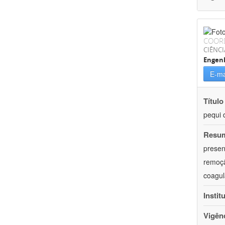
COOR
CIÊNCI
Engenh
E-ma
Título
pequi 
Resu
presen
remoçã
coagul
Instit
Vigên