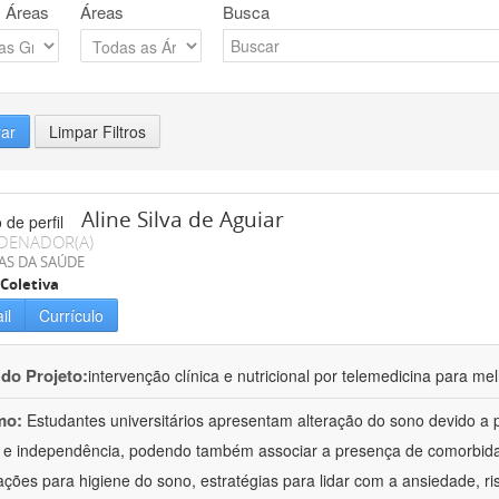
 Áreas
Áreas
Busca
rar
Limpar Filtros
Aline Silva de Aguiar
DENADOR(A)
AS DA SAÚDE
Coletiva
il
Currículo
 do Projeto:
intervenção clínica e nutricional por telemedicina para m
mo:
Estudantes universitários apresentam alteração do sono devido a
a e independência, podendo também associar a presença de comorbi
ações para higiene do sono, estratégias para lidar com a ansiedade, 