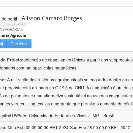
Alisson Carraro Borges
DENADOR(A)
AS AGRÁRIAS
aria Agrícola
il
Currículo
 do Projeto:
obtenção de coagulantes tânicos a partir dos subprodutos
dopados com nanopartículas magnéticas
mo:
A utilização dos resíduos agroindustriais se enquadra dentro da a
te proposta está alinhada ao ODS 6 da ONU. A coagulação é um dos 
o de poluentes e uma alternativa sustentável ao uso dos coagulantes m
antes verdes. Uma técnica emergente que permite o aumento da efici
uição/UF/País:
Universidade Federal de Viçosa - MG - Brasil
cia:
Mon Feb 05 00:00:00 BRT 2024-Sun Feb 28 00:00:00 BRT 2027