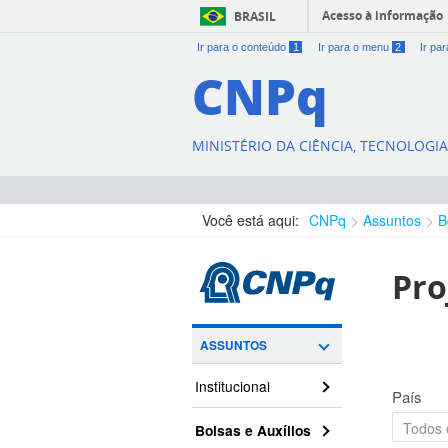
Acesso à informação
BRASIL
Ir para o conteúdo
1
Ir para o menu
2
Ir pa
CNPq
MINISTÉRIO DA CIÊNCIA, TECNOLOGI
Você está aqui:
CNPq
Assuntos
B
Pro
ASSUNTOS
Institucional
País
Bolsas e Auxílios