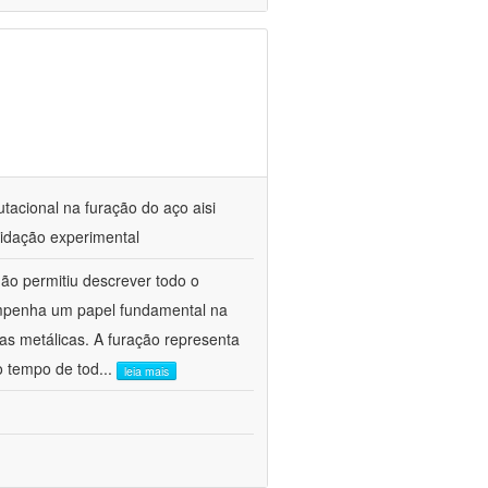
acional na furação do aço aisi
lidação experimental
ão permitiu descrever todo o
mpenha um papel fundamental na
ças metálicas. A furação representa
 tempo de tod
...
leia mais