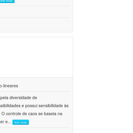
leia mais
o-lineares
 pela diversidade de
ibilidades e possui sensibilidade às
. O controle de caos se baseia na
er e
...
leia mais