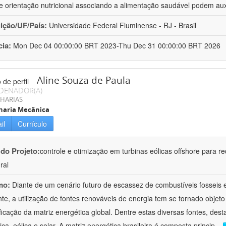
 e orientação nutricional associando a alimentação saudável podem aux
uição/UF/País:
Universidade Federal Fluminense - RJ - Brasil
cia:
Mon Dec 04 00:00:00 BRT 2023-Thu Dec 31 00:00:00 BRT 2026
Aline Souza de Paula
DENADOR(A)
HARIAS
haria Mecânica
il
Currículo
 do Projeto:
controle e otimização em turbinas eólicas offshore para 
ral
mo:
Diante de um cenário futuro de escassez de combustíveis fosseis
te, a utilização de fontes renováveis de energia tem se tornado obje
ificação da matriz energética global. Dentre estas diversas fontes, des
ica, eólica e solar. A matriz energética brasileira é composta princip
...