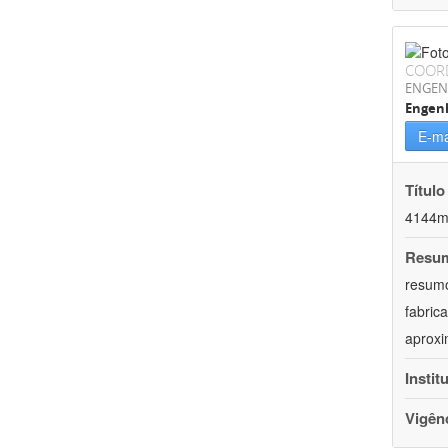
COOR
ENGEN
Engen
E-ma
Título
4144m,
Resu
resumo
fabric
aprox
Instit
Vigên