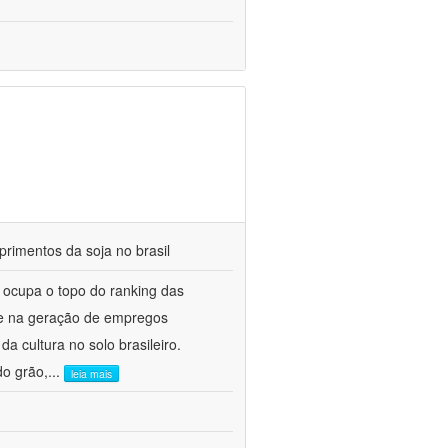
rimentos da soja no brasil
e ocupa o topo do ranking das
B e na geração de empregos
a cultura no solo brasileiro.
do grão,
...
leia mais