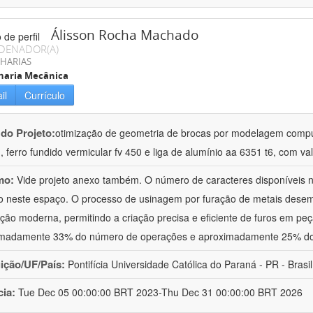
Álisson Rocha Machado
DENADOR(A)
HARIAS
haria Mecânica
il
Currículo
 do Projeto:
otimização de geometria de brocas por modelagem comput
 ferro fundido vermicular fv 450 e liga de alumínio aa 6351 t6, com va
mo:
Vide projeto anexo também. O número de caracteres disponíveis n
 neste espaço. O processo de usinagem por furação de metais dese
ação moderna, permitindo a criação precisa e eficiente de furos em pe
imadamente 33% do número de operações e aproximadamente 25% do
uição/UF/País:
Pontifícia Universidade Católica do Paraná - PR - Brasil
cia:
Tue Dec 05 00:00:00 BRT 2023-Thu Dec 31 00:00:00 BRT 2026