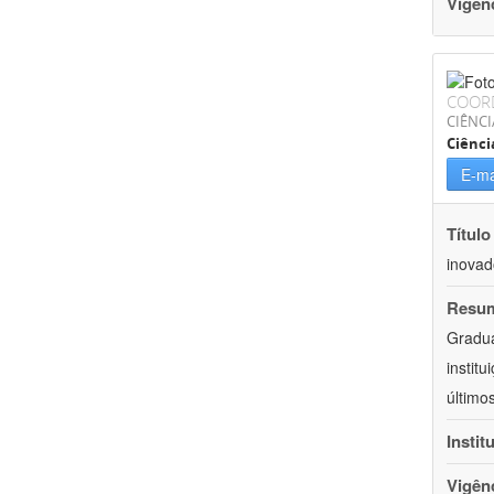
Vigên
COOR
CIÊNCI
Ciênci
E-ma
Título
inovad
Resu
Gradua
instit
último
Instit
Vigên