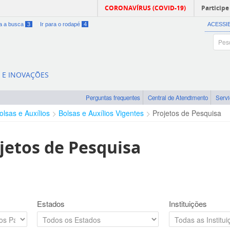
CORONAVÍRUS (COVID-19)
Participe
ra a busca
3
Ir para o rodapé
4
ACESSI
A E INOVAÇÕES
Perguntas frequentes
Central de Atendimento
Serv
olsas e Auxílios
Bolsas e Auxílios Vigentes
Projetos de Pesquisa
jetos de Pesquisa
Estados
Instituições