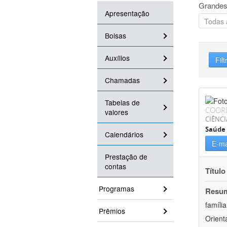
Grandes
Apresentação
Bolsas
Auxílios
Filt
Chamadas
Tabelas de
COOR
valores
CIÊNCI
Saúde 
Calendários
E-ma
Prestação de
contas
Título
Programas
Resu
famíli
Prêmios
Orient