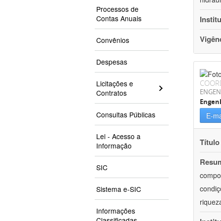
Processos de
Contas Anuais
Instit
Vigên
Convênios
Despesas
COOR
Licitações e
ENGEN
Contratos
Engen
Consultas Públicas
E-ma
Lei - Acesso a
Título
Informação
Resu
SIC
compor
condiç
Sistema e-SIC
riquez
Informações
Classificadas