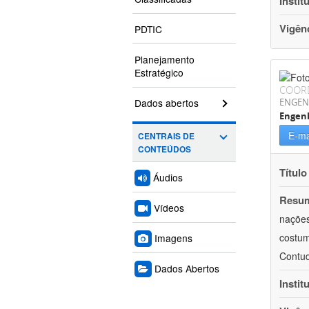
Instit
Vigên
PDTIC
Planejamento
Estratégico
COOR
Dados abertos
ENGEN
Engen
E-ma
CENTRAIS DE
CONTEÚDOS
Título
Áudios
Resu
Vídeos
nações
costum
Imagens
Contud
Dados Abertos
Instit