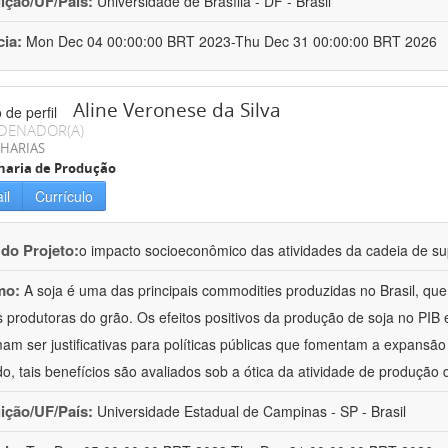
uição/UF/País:
Universidade de Brasília - DF - Brasil
cia:
Mon Dec 04 00:00:00 BRT 2023-Thu Dec 31 00:00:00 BRT 2026
Aline Veronese da Silva
DENADOR(A)
HARIAS
haria de Produção
il
Currículo
 do Projeto:
o impacto socioeconômico das atividades da cadeia de sup
mo:
A soja é uma das principais commodities produzidas no Brasil, qu
 produtoras do grão. Os efeitos positivos da produção de soja no PI
am ser justificativas para políticas públicas que fomentam a expansão d
o, tais benefícios são avaliados sob a ótica da atividade de produção 
uição/UF/País:
Universidade Estadual de Campinas - SP - Brasil