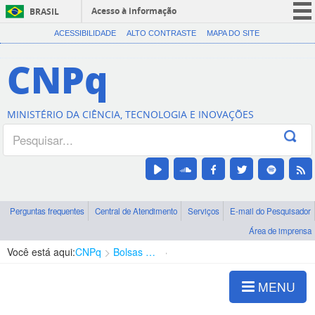
Acesso à informação
BRASIL
CORONAVÍRUS (COVID-19)
ACESSIBILIDADE
ALTO CONTRASTE
MAPA DO SITE
Participe
CNPq
Serviços
Legislação
MINISTÉRIO DA CIÊNCIA, TECNOLOGIA E INOVAÇÕES
Canais
Perguntas frequentes
Central de Atendimento
Serviços
E-mail do Pesquisador
Área de imprensa
Você está aqui:
CNPq
Bolsas e Auxílios Vigentes
Projetos de Pesquisa
MENU