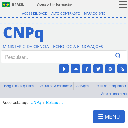
Acesso à informação
BRASIL
CORONAVÍRUS (COVID-19)
ACESSIBILIDADE
ALTO CONTRASTE
MAPA DO SITE
Participe
CNPq
Serviços
Legislação
MINISTÉRIO DA CIÊNCIA, TECNOLOGIA E INOVAÇÕES
Canais
Perguntas frequentes
Central de Atendimento
Serviços
E-mail do Pesquisador
Área de imprensa
Você está aqui:
CNPq
Bolsas e Auxílios Vigentes
Projetos de Pesquisa
MENU