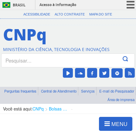
Acesso à informação
BRASIL
CORONAVÍRUS (COVID-19)
ACESSIBILIDADE
ALTO CONTRASTE
MAPA DO SITE
Participe
CNPq
Serviços
Legislação
MINISTÉRIO DA CIÊNCIA, TECNOLOGIA E INOVAÇÕES
Canais
Perguntas frequentes
Central de Atendimento
Serviços
E-mail do Pesquisador
Área de imprensa
Você está aqui:
CNPq
Bolsas e Auxílios Vigentes
Projetos de Pesquisa
MENU