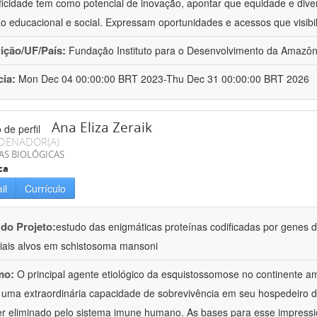
ficidade tem como potencial de inovação, apontar que equidade e dive
ão educacional e social. Expressam oportunidades e acessos que visibi
uição/UF/País:
Fundação Instituto para o Desenvolvimento da Amazônia
cia:
Mon Dec 04 00:00:00 BRT 2023-Thu Dec 31 00:00:00 BRT 2026
Ana Eliza Zeraik
DENADOR(A)
AS BIOLÓGICAS
ca
il
Currículo
 do Projeto:
estudo das enigmáticas proteínas codificadas por genes
iais alvos em schistosoma mansoni
mo:
O principal agente etiológico da esquistossomose no continente 
 uma extraordinária capacidade de sobrevivência em seu hospedeiro d
r eliminado pelo sistema imune humano. As bases para esse impres