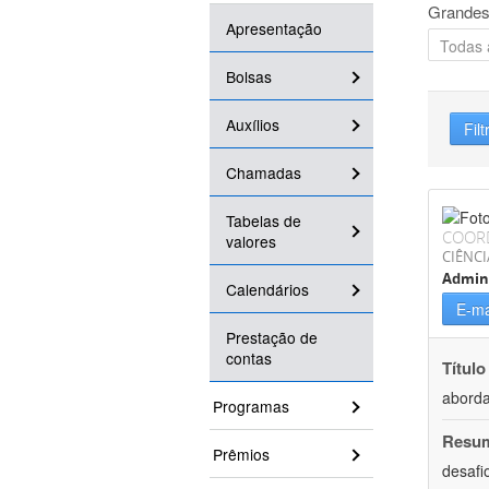
Grandes
Apresentação
Bolsas
Auxílios
Filt
Chamadas
Tabelas de
COOR
valores
CIÊNCI
Admin
Calendários
E-ma
Prestação de
contas
Título
aborda
Programas
Resu
Prêmios
desafi