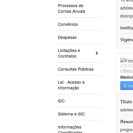
Processos de
adoles
Contas Anuais
doença
Convênios
Instit
Despesas
Vigên
Licitações e
Contratos
COOR
Consultas Públicas
CIÊNCI
Medic
Lei - Acesso a
E-ma
Informação
SIC
Título
adoles
Sistema e-SIC
Resu
Informações
progre
Classificadas