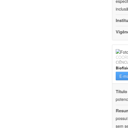
especi
inclus
Instit
Vigên
COOR
CIÊNCI
Biofísi
E-ma
Título
potenc
Resu
possui
sem se