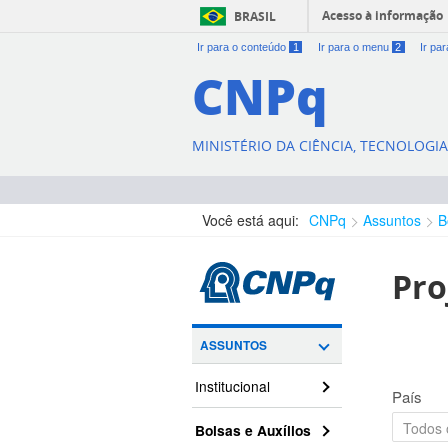
Acesso à informação
BRASIL
Ir para o conteúdo
1
Ir para o menu
2
Ir pa
CNPq
MINISTÉRIO DA CIÊNCIA, TECNOLOGI
Você está aqui:
CNPq
Assuntos
B
Pro
ASSUNTOS
Institucional
País
Bolsas e Auxílios