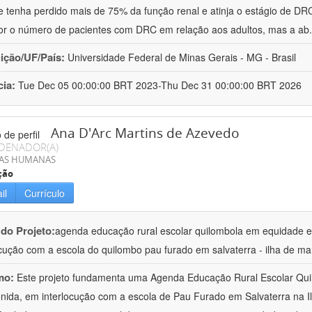
e tenha perdido mais de 75% da função renal e atinja o estágio de DRC
r o número de pacientes com DRC em relação aos adultos, mas a ab
uição/UF/País:
Universidade Federal de Minas Gerais - MG - Brasil
cia:
Tue Dec 05 00:00:00 BRT 2023-Thu Dec 31 00:00:00 BRT 2026
Ana D'Arc Martins de Azevedo
DENADOR(A)
IAS HUMANAS
ção
il
Currículo
 do Projeto:
agenda educação rural escolar quilombola em equidade e
ocução com a escola do quilombo pau furado em salvaterra - ilha de ma
mo:
Este projeto fundamenta uma Agenda Educação Rural Escolar Qui
ida, em interlocução com a escola de Pau Furado em Salvaterra na I