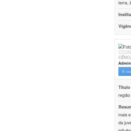
terra,
Instit
Vigên
COOR
CIÊNCI
Admin
E-ma
Título
região
Resu
mais e
da juv
influên