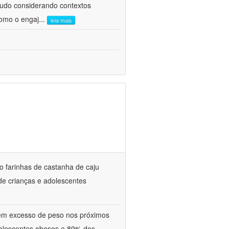
tudo considerando contextos
como o engaj
...
leia mais
do farinhas de castanha de caju
de crianças e adolescentes
tem excesso de peso nos próximos
olescentes obesos e 89% dos