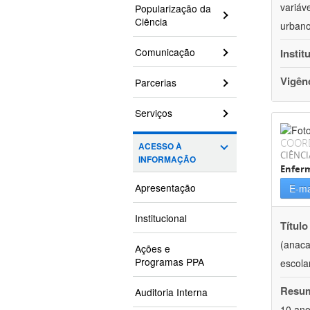
variáv
Popularização da
Ciência
urbano
Comunicação
Instit
Vigên
Parcerias
Serviços
COOR
ACESSO À
CIÊNCI
INFORMAÇÃO
Enfer
Apresentação
E-ma
Institucional
Título
(anaca
Ações e
Programas PPA
escola
Resu
Auditoria Interna
10 ano