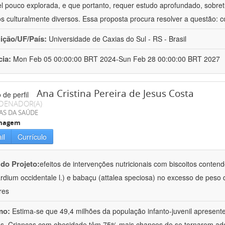
el pouco explorada, e que portanto, requer estudo aprofundado, sobre
s culturalmente diversos. Essa proposta procura resolver a questão: 
uição/UF/País:
Universidade de Caxias do Sul - RS - Brasil
cia:
Mon Feb 05 00:00:00 BRT 2024-Sun Feb 28 00:00:00 BRT 2027
Ana Cristina Pereira de Jesus Costa
DENADOR(A)
AS DA SAÚDE
magem
il
Currículo
 do Projeto:
efeitos de intervenções nutricionais com biscoitos conten
rdium occidentale l.) e babaçu (attalea speciosa) no excesso de peso 
res
mo:
Estima-se que 49,4 milhões da população infanto-juvenil apresen
s. Crianças com obesidade têm 75% mais chances de se tornarem ad