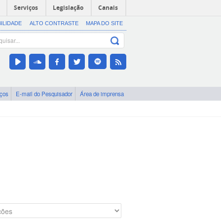
Serviços
Legislação
Canais
BILIDADE
ALTO CONTRASTE
MAPA DO SITE
iços
E-mail do Pesquisador
Área de imprensa