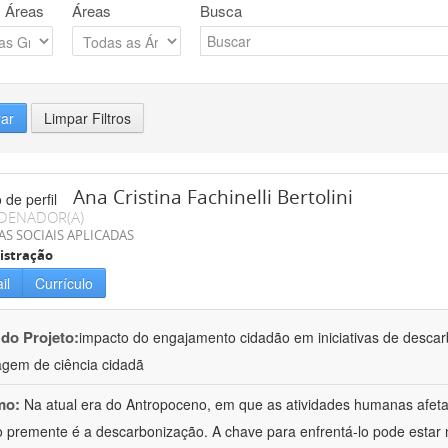
 Áreas
Áreas
Busca
rar
Limpar Filtros
Ana Cristina Fachinelli Bertolini
DENADOR(A)
AS SOCIAIS APLICADAS
istração
il
Currículo
 do Projeto:
impacto do engajamento cidadão em iniciativas de desca
gem de ciência cidadã
mo:
Na atual era do Antropoceno, em que as atividades humanas afeta
o premente é a descarbonização. A chave para enfrentá-lo pode esta