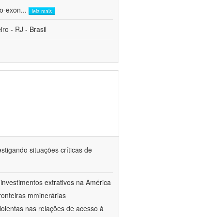
ro-exon
...
leia mais
o - RJ - Brasil
tigando situações críticas de
investimentos extrativos na América
onteiras mminerárias
iolentas nas relações de acesso à