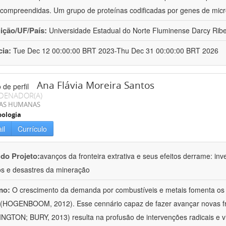
compreendidas. Um grupo de proteínas codificadas por genes de mic
uição/UF/País:
Universidade Estadual do Norte Fluminense Darcy Ribeir
cia:
Tue Dec 12 00:00:00 BRT 2023-Thu Dec 31 00:00:00 BRT 2026
Ana Flávia Moreira Santos
DENADOR(A)
IAS HUMANAS
ologia
il
Currículo
 do Projeto:
avanços da fronteira extrativa e seus efeitos derrame: inves
os e desastres da mineração
mo:
O crescimento da demanda por combustíveis e metais fomenta os 
 (HOGENBOOM, 2012). Esse cennário capaz de fazer avançar novas fr
NGTON; BURY, 2013) resulta na profusão de intervenções radicais e v