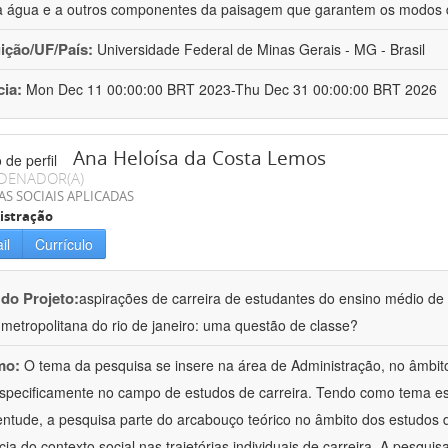
 à água e a outros componentes da paisagem que garantem os modos 
uição/UF/País:
Universidade Federal de Minas Gerais - MG - Brasil
cia:
Mon Dec 11 00:00:00 BRT 2023-Thu Dec 31 00:00:00 BRT 2026
Ana Heloísa da Costa Lemos
DENADOR(A)
AS SOCIAIS APLICADAS
istração
il
Currículo
 do Projeto:
aspirações de carreira de estudantes do ensino médio de 
 metropolitana do rio de janeiro: uma questão de classe?
mo:
O tema da pesquisa se insere na área de Administração, no âmbi
specificamente no campo de estudos de carreira. Tendo como tema esp
entude, a pesquisa parte do arcabouço teórico no âmbito dos estudos d
cia do contexto social nas trajetórias individuais de carreira. A pesquis