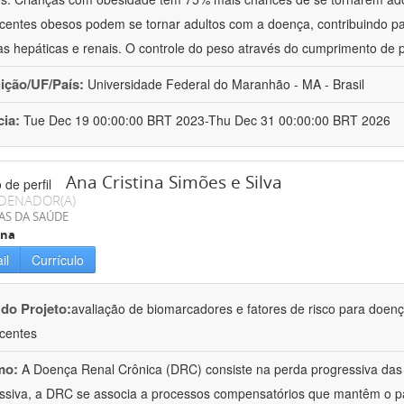
centes obesos podem se tornar adultos com a doença, contribuindo pa
s hepáticas e renais. O controle do peso através do cumprimento de 
uição/UF/País:
Universidade Federal do Maranhão - MA - Brasil
cia:
Tue Dec 19 00:00:00 BRT 2023-Thu Dec 31 00:00:00 BRT 2026
Ana Cristina Simões e Silva
DENADOR(A)
AS DA SAÚDE
ina
il
Currículo
 do Projeto:
avaliação de biomarcadores e fatores de risco para doenç
centes
mo:
A Doença Renal Crônica (DRC) consiste na perda progressiva das f
ssiva, a DRC se associa a processos compensatórios que mantêm o pa