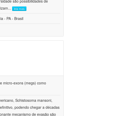
rsidade são possibilidades de
lizam
...
leia mais
 - PA - Brasil
 de micro-exons (megs) como
americano, Schistosoma mansoni,
efinitivo, podendo chegar a décadas
sionante mecanismo de evasão são