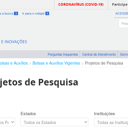
CORONAVÍRUS (COVID-19)
Participe
ra a busca
3
Ir para o rodapé
4
ACESSI
A E INOVAÇÕES
Perguntas frequentes
Central de Atendimento
Serv
olsas e Auxílios
Bolsas e Auxílios Vigentes
Projetos de Pesquisa
jetos de Pesquisa
Estados
Instituições