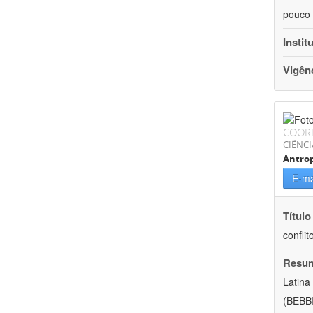
pouco 
Instit
Vigên
COOR
CIÊNC
Antrop
E-ma
Título
conflit
Resu
Latina
(BEBBI