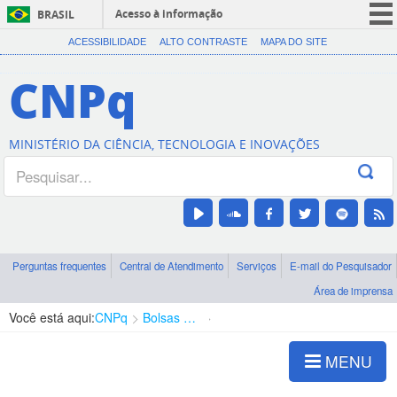
Acesso à informação
BRASIL
CORONAVÍRUS (COVID-19)
ACESSIBILIDADE
ALTO CONTRASTE
MAPA DO SITE
Participe
CNPq
Serviços
Legislação
MINISTÉRIO DA CIÊNCIA, TECNOLOGIA E INOVAÇÕES
Canais
Perguntas frequentes
Central de Atendimento
Serviços
E-mail do Pesquisador
Área de imprensa
Você está aqui:
CNPq
Bolsas e Auxílios Vigentes
Projetos de Pesquisa
MENU