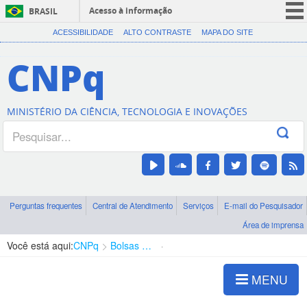
Acesso à informação
BRASIL
CORONAVÍRUS (COVID-19)
ACESSIBILIDADE
ALTO CONTRASTE
MAPA DO SITE
Participe
CNPq
Serviços
Legislação
MINISTÉRIO DA CIÊNCIA, TECNOLOGIA E INOVAÇÕES
Canais
Perguntas frequentes
Central de Atendimento
Serviços
E-mail do Pesquisador
Área de imprensa
Você está aqui:
CNPq
Bolsas e Auxílios Vigentes
Projetos de Pesquisa
MENU