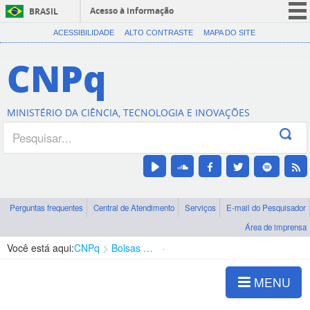
Acesso à informação
BRASIL
CORONAVÍRUS (COVID-19)
ACESSIBILIDADE
ALTO CONTRASTE
MAPA DO SITE
Participe
CNPq
Serviços
Legislação
MINISTÉRIO DA CIÊNCIA, TECNOLOGIA E INOVAÇÕES
Canais
Perguntas frequentes
Central de Atendimento
Serviços
E-mail do Pesquisador
Área de imprensa
Você está aqui:
CNPq
Bolsas e Auxílios Vigentes
Projetos de Pesquisa
MENU