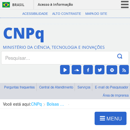
Acesso à informação
BRASIL
CORONAVÍRUS (COVID-19)
ACESSIBILIDADE
ALTO CONTRASTE
MAPA DO SITE
Participe
CNPq
Serviços
Legislação
MINISTÉRIO DA CIÊNCIA, TECNOLOGIA E INOVAÇÕES
Canais
Perguntas frequentes
Central de Atendimento
Serviços
E-mail do Pesquisador
Área de imprensa
Você está aqui:
CNPq
Bolsas e Auxílios Vigentes
Projetos de Pesquisa
MENU