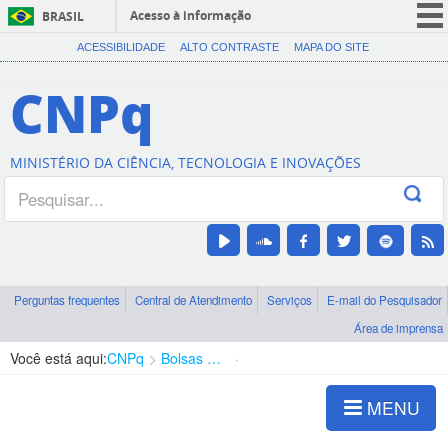
Acesso à informação
BRASIL
CORONAVÍRUS (COVID-19)
ACESSIBILIDADE
ALTO CONTRASTE
MAPA DO SITE
Participe
CNPq
Serviços
Legislação
MINISTÉRIO DA CIÊNCIA, TECNOLOGIA E INOVAÇÕES
Canais
Perguntas frequentes
Central de Atendimento
Serviços
E-mail do Pesquisador
Área de imprensa
Você está aqui:
CNPq
Bolsas e Auxílios Vigentes
Projetos de Pesquisa
MENU