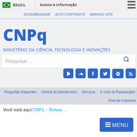
Acesso à informação
BRASIL
CORONAVÍRUS (COVID-19)
ACESSIBILIDADE
ALTO CONTRASTE
MAPA DO SITE
Participe
CNPq
Serviços
Legislação
MINISTÉRIO DA CIÊNCIA, TECNOLOGIA E INOVAÇÕES
Canais
Perguntas frequentes
Central de Atendimento
Serviços
E-mail do Pesquisador
Área de imprensa
Você está aqui:
CNPq
Bolsas e Auxílios Vigentes
Projetos de Pesquisa
MENU