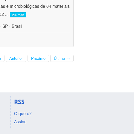
cas e microbiológicas de 04 materiais
 02
...
leia mais
 SP - Brasil
o
Anterior
Próximo
Último →
RSS
O que é?
Assine