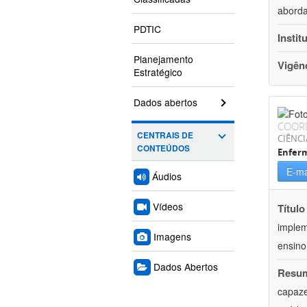
aborda
PDTIC
Instit
Planejamento
Vigên
Estratégico
Dados abertos
COOR
CENTRAIS DE
CIÊNCI
CONTEÚDOS
Enfer
E-ma
Áudios
Vídeos
Título
implem
Imagens
ensino 
Dados Abertos
Resu
capaze