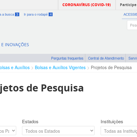
CORONAVÍRUS (COVID-19)
Participe
ra a busca
3
Ir para o rodapé
4
ACESSI
A E INOVAÇÕES
Perguntas frequentes
Central de Atendimento
Serv
olsas e Auxílios
Bolsas e Auxílios Vigentes
Projetos de Pesquisa
jetos de Pesquisa
Estados
Instituições