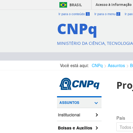
Acesso à informação
BRASIL
Ir para o conteúdo
1
Ir para o menu
2
Ir pa
CNPq
MINISTÉRIO DA CIÊNCIA, TECNOLOGI
Você está aqui:
CNPq
Assuntos
B
Pro
ASSUNTOS
Institucional
País
Bolsas e Auxílios