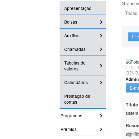
Grandes
Apresentação
Bolsas
Auxílios
Filt
Chamadas
Tabelas de
COOR
valores
CIÊNCI
Admin
Calendários
E-ma
Prestação de
contas
Título
sistem
Programas
Resu
Prêmios
signif