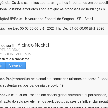
gência. Os dois caminhos aportaram ganhos importantes em perspectiv
ucional, estudos anteriores apontam que os processos de mudanças n
..
uição/UF/País:
Universidade Federal de Sergipe - SE - Brasil
cia:
Tue Dec 05 00:00:00 BRT 2023-Thu Dec 31 00:00:00 BRT 2026
Alcindo Neckel
DENADOR(A)
AS SOCIAIS APLICADAS
tetura e Urbanismo
il
Currículo
 do Projeto:
análise ambiental em cemitérios urbanos de passo fundo/rs
os sustentáveis pós-pandemia de covid-19
mo:
Os cemitérios urbanos em escala global enfrentam superlotações,
inação do solo por elementos perigosos, capazes de influenciar nega
de da população. O objetivo deste projeto de pesquisa é analisar a qu