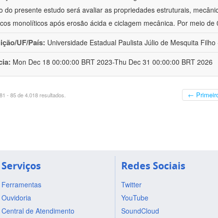
vo do presente estudo será avaliar as propriedades estruturais, mecâni
cos monolíticos após erosão ácida e ciclagem mecânica. Por meio de
uição/UF/País:
Universidade Estadual Paulista Júlio de Mesquita Filho -
cia:
Mon Dec 18 00:00:00 BRT 2023-Thu Dec 31 00:00:00 BRT 2026
← Primeir
1 - 85 de 4.018 resultados.
Serviços
Redes Sociais
Ferramentas
Twitter
Ouvidoria
YouTube
Central de Atendimento
SoundCloud