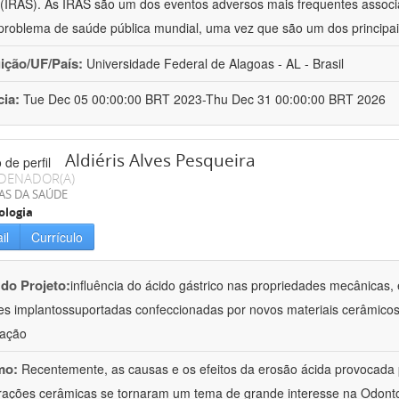
(IRAS). As IRAS são um dos eventos adversos mais frequentes associ
problema de saúde pública mundial, uma vez que são um dos principai
uição/UF/País:
Universidade Federal de Alagoas - AL - Brasil
cia:
Tue Dec 05 00:00:00 BRT 2023-Thu Dec 31 00:00:00 BRT 2026
Aldiéris Alves Pesqueira
DENADOR(A)
AS DA SAÚDE
ologia
il
Currículo
 do Projeto:
influência do ácido gástrico nas propriedades mecânicas, 
es implantossuportadas confeccionadas por novos materiais cerâmicos
gação
mo:
Recentemente, as causas e os efeitos da erosão ácida provocada p
rações cerâmicas se tornaram um tema de grande interesse na Odontol