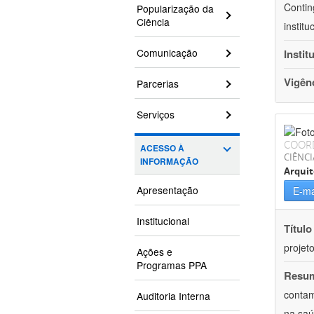
Contin
Popularização da
Ciência
instit
Comunicação
Instit
Vigên
Parcerias
Serviços
COOR
ACESSO À
CIÊNCI
INFORMAÇÃO
Arqui
Apresentação
E-ma
Institucional
Título
projet
Ações e
Programas PPA
Resu
contam
Auditoria Interna
na saú