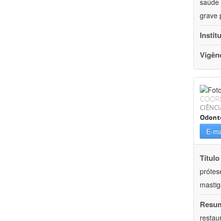
saúde 
grave 
Instit
Vigên
COOR
CIÊNCI
Odont
E-ma
Título
prótes
masti
Resu
restau