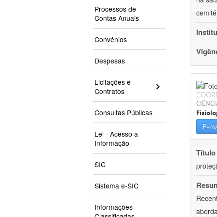
Processos de
cemité
Contas Anuais
Instit
Convênios
Vigên
Despesas
Licitações e
Contratos
COOR
CIÊNCI
Consultas Públicas
Fisiolo
E-ma
Lei - Acesso a
Informação
Título
SIC
proteç
Resu
Sistema e-SIC
Recent
Informações
aborda
Classificadas