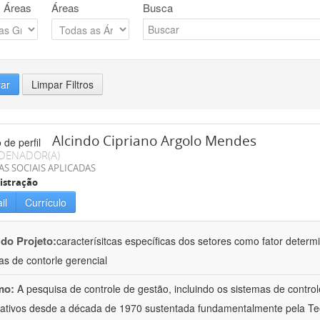
 Áreas
Áreas
Busca
rar
Limpar Filtros
Alcindo Cipriano Argolo Mendes
DENADOR(A)
AS SOCIAIS APLICADAS
istração
il
Currículo
 do Projeto:
caracterísitcas específicas dos setores como fator deter
as de contorle gerencial
mo:
A pesquisa de controle de gestão, incluindo os sistemas de contro
icativos desde a década de 1970 sustentada fundamentalmente pela Teor