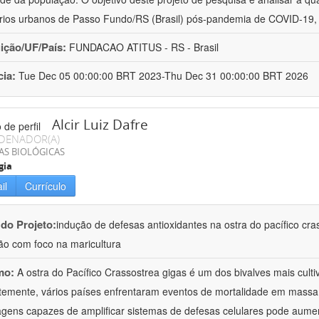
rios urbanos de Passo Fundo/RS (Brasil) pós-pandemia de COVID-19,
uição/UF/País:
FUNDACAO ATITUS - RS - Brasil
cia:
Tue Dec 05 00:00:00 BRT 2023-Thu Dec 31 00:00:00 BRT 2026
Alcir Luiz Dafre
DENADOR(A)
AS BIOLÓGICAS
gia
il
Currículo
 do Projeto:
indução de defesas antioxidantes na ostra do pacífico cr
ão com foco na maricultura
mo:
A ostra do Pacífico Crassostrea gigas é um dos bivalves mais cul
emente, vários países enfrentaram eventos de mortalidade em massa 
gens capazes de amplificar sistemas de defesas celulares pode aumen