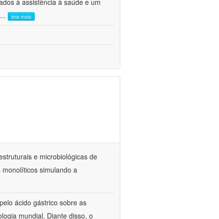
ados à assistência à saúde e um
...
leia mais
estruturais e microbiológicas de
 monolíticos simulando a
elo ácido gástrico sobre as
ogia mundial. Diante disso, o