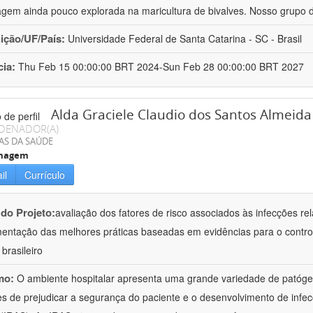
gem ainda pouco explorada na maricultura de bivalves. Nosso grupo 
uição/UF/País:
Universidade Federal de Santa Catarina - SC - Brasil
cia:
Thu Feb 15 00:00:00 BRT 2024-Sun Feb 28 00:00:00 BRT 2027
Alda Graciele Claudio dos Santos Almeida
DENADOR(A)
AS DA SAÚDE
magem
il
Currículo
 do Projeto:
avaliação dos fatores de risco associados às infecções re
entação das melhores práticas baseadas em evidências para o contro
brasileiro
mo:
O ambiente hospitalar apresenta uma grande variedade de patógen
s de prejudicar a segurança do paciente e o desenvolvimento de infec