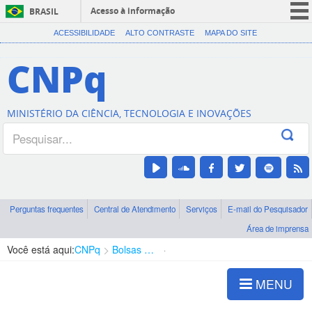
Acesso à informação
BRASIL
CORONAVÍRUS (COVID-19)
ACESSIBILIDADE
ALTO CONTRASTE
MAPA DO SITE
Participe
CNPq
Serviços
Legislação
MINISTÉRIO DA CIÊNCIA, TECNOLOGIA E INOVAÇÕES
Canais
Perguntas frequentes
Central de Atendimento
Serviços
E-mail do Pesquisador
Área de imprensa
Você está aqui:
CNPq
Bolsas e Auxílios Vigentes
Projetos de Pesquisa
MENU