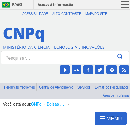
Acesso à informação
BRASIL
CORONAVÍRUS (COVID-19)
ACESSIBILIDADE
ALTO CONTRASTE
MAPA DO SITE
Participe
CNPq
Serviços
Legislação
MINISTÉRIO DA CIÊNCIA, TECNOLOGIA E INOVAÇÕES
Canais
Perguntas frequentes
Central de Atendimento
Serviços
E-mail do Pesquisador
Área de imprensa
Você está aqui:
CNPq
Bolsas e Auxílios Vigentes
Projetos de Pesquisa
MENU