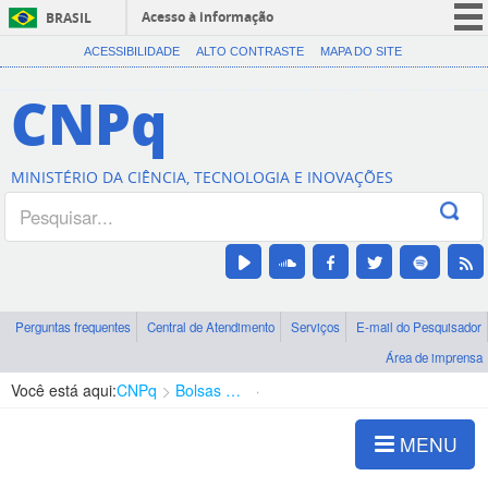
Acesso à informação
BRASIL
CORONAVÍRUS (COVID-19)
ACESSIBILIDADE
ALTO CONTRASTE
MAPA DO SITE
Participe
CNPq
Serviços
Legislação
MINISTÉRIO DA CIÊNCIA, TECNOLOGIA E INOVAÇÕES
Canais
Perguntas frequentes
Central de Atendimento
Serviços
E-mail do Pesquisador
Área de imprensa
Você está aqui:
CNPq
Bolsas e Auxílios Vigentes
Projetos de Pesquisa
MENU