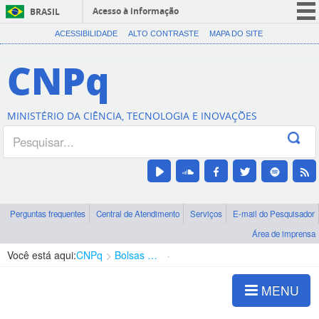
Acesso à informação
BRASIL
CORONAVÍRUS (COVID-19)
ACESSIBILIDADE
ALTO CONTRASTE
MAPA DO SITE
Participe
CNPq
Serviços
Legislação
MINISTÉRIO DA CIÊNCIA, TECNOLOGIA E INOVAÇÕES
Canais
Perguntas frequentes
Central de Atendimento
Serviços
E-mail do Pesquisador
Área de imprensa
Você está aqui:
CNPq
Bolsas e Auxílios Vigentes
Projetos de Pesquisa
MENU