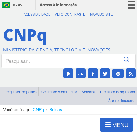
Acesso à informação
BRASIL
CORONAVÍRUS (COVID-19)
ACESSIBILIDADE
ALTO CONTRASTE
MAPA DO SITE
Participe
CNPq
Serviços
Legislação
MINISTÉRIO DA CIÊNCIA, TECNOLOGIA E INOVAÇÕES
Canais
Perguntas frequentes
Central de Atendimento
Serviços
E-mail do Pesquisador
Área de imprensa
Você está aqui:
CNPq
Bolsas e Auxílios Vigentes
Projetos de Pesquisa
MENU