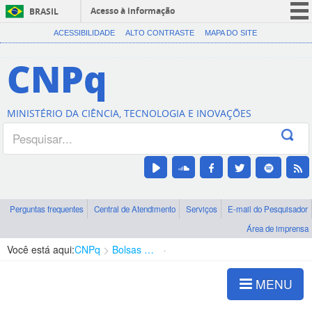
Acesso à informação
BRASIL
CORONAVÍRUS (COVID-19)
ACESSIBILIDADE
ALTO CONTRASTE
MAPA DO SITE
Participe
CNPq
Serviços
Legislação
MINISTÉRIO DA CIÊNCIA, TECNOLOGIA E INOVAÇÕES
Canais
Perguntas frequentes
Central de Atendimento
Serviços
E-mail do Pesquisador
Área de imprensa
Você está aqui:
CNPq
Bolsas e Auxílios Vigentes
Projetos de Pesquisa
MENU