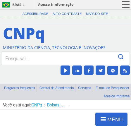
Acesso à informação
BRASIL
CORONAVÍRUS (COVID-19)
ACESSIBILIDADE
ALTO CONTRASTE
MAPA DO SITE
Participe
CNPq
Serviços
Legislação
MINISTÉRIO DA CIÊNCIA, TECNOLOGIA E INOVAÇÕES
Canais
Perguntas frequentes
Central de Atendimento
Serviços
E-mail do Pesquisador
Área de imprensa
Você está aqui:
CNPq
Bolsas e Auxílios Vigentes
Projetos de Pesquisa
MENU