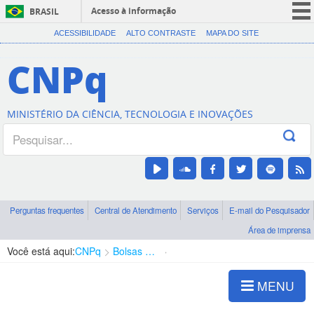
Acesso à informação
BRASIL
CORONAVÍRUS (COVID-19)
ACESSIBILIDADE
ALTO CONTRASTE
MAPA DO SITE
Participe
CNPq
Serviços
Legislação
MINISTÉRIO DA CIÊNCIA, TECNOLOGIA E INOVAÇÕES
Canais
Perguntas frequentes
Central de Atendimento
Serviços
E-mail do Pesquisador
Área de imprensa
Você está aqui:
CNPq
Bolsas e Auxílios Vigentes
Projetos de Pesquisa
MENU