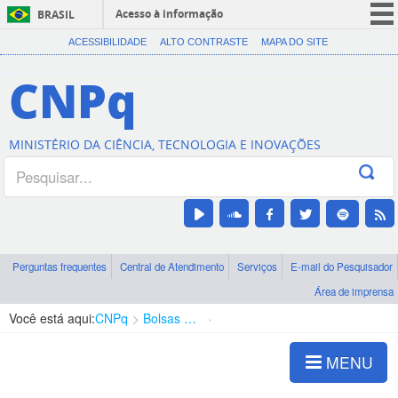
Acesso à informação
BRASIL
CORONAVÍRUS (COVID-19)
ACESSIBILIDADE
ALTO CONTRASTE
MAPA DO SITE
Participe
CNPq
Serviços
Legislação
MINISTÉRIO DA CIÊNCIA, TECNOLOGIA E INOVAÇÕES
Canais
Perguntas frequentes
Central de Atendimento
Serviços
E-mail do Pesquisador
Área de imprensa
Você está aqui:
CNPq
Bolsas e Auxílios Vigentes
Projetos de Pesquisa
MENU