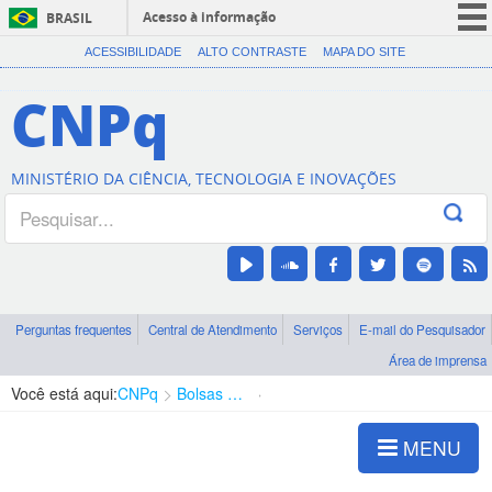
Acesso à informação
BRASIL
CORONAVÍRUS (COVID-19)
ACESSIBILIDADE
ALTO CONTRASTE
MAPA DO SITE
Participe
CNPq
Serviços
Legislação
MINISTÉRIO DA CIÊNCIA, TECNOLOGIA E INOVAÇÕES
Canais
Perguntas frequentes
Central de Atendimento
Serviços
E-mail do Pesquisador
Área de imprensa
Você está aqui:
CNPq
Bolsas e Auxílios Vigentes
Projetos de Pesquisa
MENU