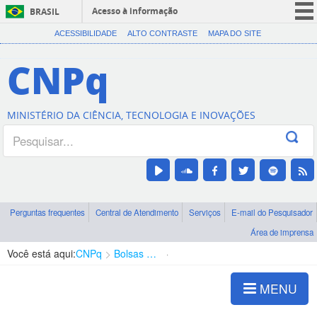
Acesso à informação
BRASIL
CORONAVÍRUS (COVID-19)
ACESSIBILIDADE
ALTO CONTRASTE
MAPA DO SITE
Participe
CNPq
Serviços
Legislação
MINISTÉRIO DA CIÊNCIA, TECNOLOGIA E INOVAÇÕES
Canais
Perguntas frequentes
Central de Atendimento
Serviços
E-mail do Pesquisador
Área de imprensa
Você está aqui:
CNPq
Bolsas e Auxílios Vigentes
Projetos de Pesquisa
MENU