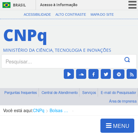
Acesso à informação
BRASIL
CORONAVÍRUS (COVID-19)
ACESSIBILIDADE
ALTO CONTRASTE
MAPA DO SITE
Participe
CNPq
Serviços
Legislação
MINISTÉRIO DA CIÊNCIA, TECNOLOGIA E INOVAÇÕES
Canais
Perguntas frequentes
Central de Atendimento
Serviços
E-mail do Pesquisador
Área de imprensa
Você está aqui:
CNPq
Bolsas e Auxílios Vigentes
Projetos de Pesquisa
MENU