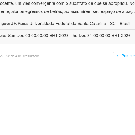
ocente, um viés convergente com o substrato de que se apropriou. No e
mente, alunos egressos de Letras, ao assumirem seu espaço de atuaç
.
uição/UF/País:
Universidade Federal de Santa Catarina - SC - Brasil
cia:
Sun Dec 03 00:00:00 BRT 2023-Thu Dec 31 00:00:00 BRT 2026
← Primeir
2 - 22 de 4.019 resultados.