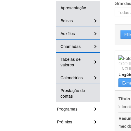
Grandes
Apresentação
Bolsas
Auxílios
Filt
Chamadas
Tabelas de
COOR
valores
LINGÜÍ
Lingüí
Calendários
E-ma
Prestação de
contas
Título
intenc
Programas
Resu
Prêmios
medida