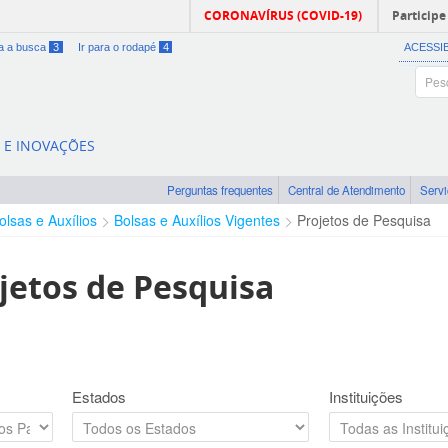
CORONAVÍRUS (COVID-19)
Participe
ra a busca
3
Ir para o rodapé
4
ACESSI
A E INOVAÇÕES
Perguntas frequentes
Central de Atendimento
Serv
olsas e Auxílios
Bolsas e Auxílios Vigentes
Projetos de Pesquisa
jetos de Pesquisa
Estados
Instituições