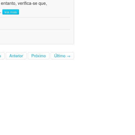
ntanto, verifica-se que,
..
leia mais
o
Anterior
Próximo
Último →