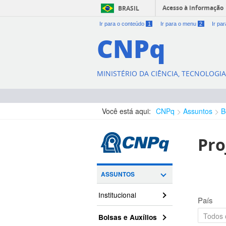
Acesso à informação
BRASIL
Ir para o conteúdo
1
Ir para o menu
2
Ir pa
CNPq
MINISTÉRIO DA CIÊNCIA, TECNOLOGI
Você está aqui:
CNPq
Assuntos
B
Pro
ASSUNTOS
Institucional
País
Bolsas e Auxílios