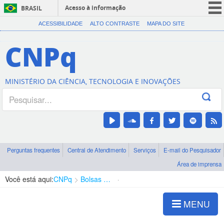
Acesso à informação
BRASIL
CORONAVÍRUS (COVID-19)
ACESSIBILIDADE
ALTO CONTRASTE
MAPA DO SITE
Participe
CNPq
Serviços
Legislação
MINISTÉRIO DA CIÊNCIA, TECNOLOGIA E INOVAÇÕES
Canais
Perguntas frequentes
Central de Atendimento
Serviços
E-mail do Pesquisador
Área de imprensa
Você está aqui:
CNPq
Bolsas e Auxílios Vigentes
Projetos de Pesquisa
MENU