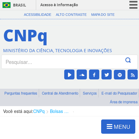
Acesso à informação
BRASIL
CORONAVÍRUS (COVID-19)
ACESSIBILIDADE
ALTO CONTRASTE
MAPA DO SITE
Participe
CNPq
Serviços
Legislação
MINISTÉRIO DA CIÊNCIA, TECNOLOGIA E INOVAÇÕES
Canais
Perguntas frequentes
Central de Atendimento
Serviços
E-mail do Pesquisador
Área de imprensa
Você está aqui:
CNPq
Bolsas e Auxílios Vigentes
Projetos de Pesquisa
MENU