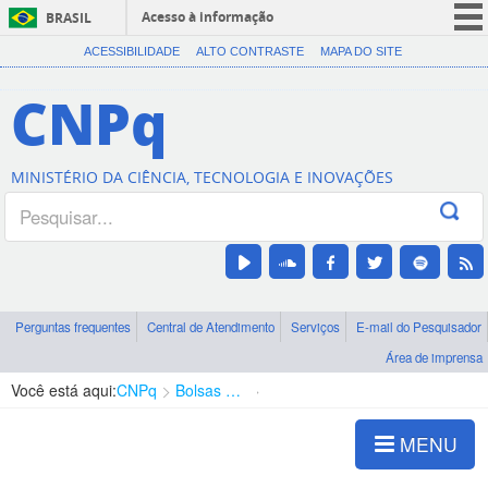
Acesso à informação
BRASIL
CORONAVÍRUS (COVID-19)
ACESSIBILIDADE
ALTO CONTRASTE
MAPA DO SITE
Participe
CNPq
Serviços
Legislação
MINISTÉRIO DA CIÊNCIA, TECNOLOGIA E INOVAÇÕES
Canais
Perguntas frequentes
Central de Atendimento
Serviços
E-mail do Pesquisador
Área de imprensa
Você está aqui:
CNPq
Bolsas e Auxílios Vigentes
Projetos de Pesquisa
MENU