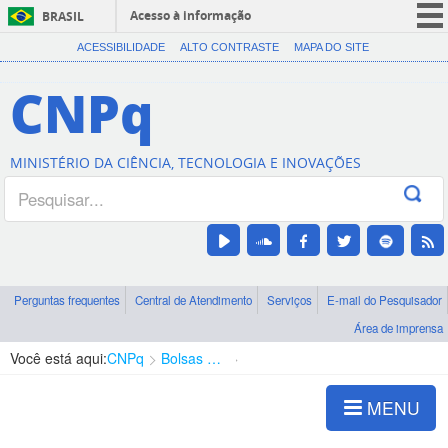
Acesso à informação
BRASIL
CORONAVÍRUS (COVID-19)
ACESSIBILIDADE
ALTO CONTRASTE
MAPA DO SITE
Participe
CNPq
Serviços
Legislação
MINISTÉRIO DA CIÊNCIA, TECNOLOGIA E INOVAÇÕES
Canais
Perguntas frequentes
Central de Atendimento
Serviços
E-mail do Pesquisador
Área de imprensa
Você está aqui:
CNPq
Bolsas e Auxílios Vigentes
Projetos de Pesquisa
MENU