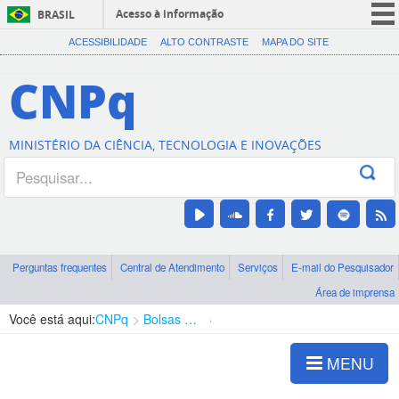
Acesso à informação
BRASIL
CORONAVÍRUS (COVID-19)
ACESSIBILIDADE
ALTO CONTRASTE
MAPA DO SITE
Participe
CNPq
Serviços
Legislação
MINISTÉRIO DA CIÊNCIA, TECNOLOGIA E INOVAÇÕES
Canais
Perguntas frequentes
Central de Atendimento
Serviços
E-mail do Pesquisador
Área de imprensa
Você está aqui:
CNPq
Bolsas e Auxílios Vigentes
Projetos de Pesquisa
MENU