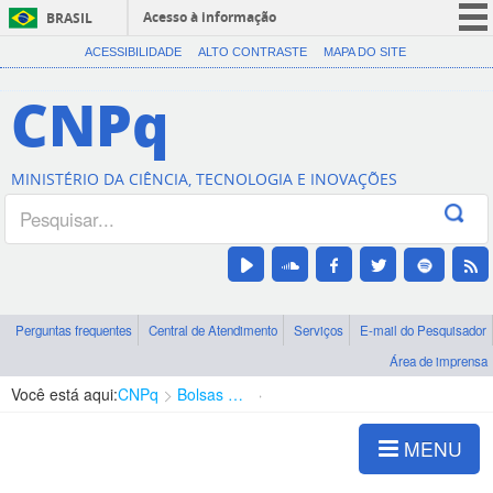
Acesso à informação
BRASIL
CORONAVÍRUS (COVID-19)
ACESSIBILIDADE
ALTO CONTRASTE
MAPA DO SITE
Participe
CNPq
Serviços
Legislação
MINISTÉRIO DA CIÊNCIA, TECNOLOGIA E INOVAÇÕES
Canais
Perguntas frequentes
Central de Atendimento
Serviços
E-mail do Pesquisador
Área de imprensa
Você está aqui:
CNPq
Bolsas e Auxílios Vigentes
Projetos de Pesquisa
MENU