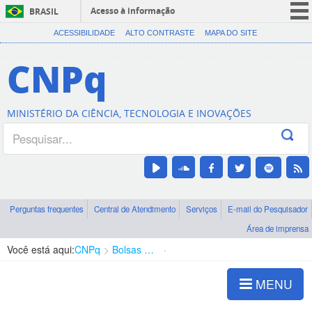
Acesso à informação
BRASIL
CORONAVÍRUS (COVID-19)
ACESSIBILIDADE
ALTO CONTRASTE
MAPA DO SITE
Participe
CNPq
Serviços
Legislação
MINISTÉRIO DA CIÊNCIA, TECNOLOGIA E INOVAÇÕES
Canais
Perguntas frequentes
Central de Atendimento
Serviços
E-mail do Pesquisador
Área de imprensa
Você está aqui:
CNPq
Bolsas e Auxílios Vigentes
Projetos de Pesquisa
MENU