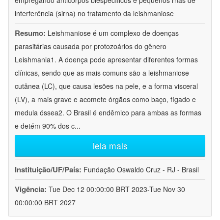
empregando anticorpos biespecíficos e pequenos rnas de
interferência (sirna) no tratamento da leishmaniose
Resumo:
Leishmaniose é um complexo de doenças
parasitárias causada por protozoários do gênero
Leishmania1. A doença pode apresentar diferentes formas
clínicas, sendo que as mais comuns são a leishmaniose
cutânea (LC), que causa lesões na pele, e a forma visceral
(LV), a mais grave e acomete órgãos como baço, fígado e
medula óssea2. O Brasil é endêmico para ambas as formas
e detém 90% dos c
...
leia mais
Instituição/UF/País:
Fundação Oswaldo Cruz - RJ - Brasil
Vigência:
Tue Dec 12 00:00:00 BRT 2023-Tue Nov 30
00:00:00 BRT 2027