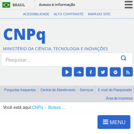
Acesso à informação
BRASIL
CORONAVÍRUS (COVID-19)
ACESSIBILIDADE
ALTO CONTRASTE
MAPA DO SITE
Participe
CNPq
Serviços
Legislação
MINISTÉRIO DA CIÊNCIA, TECNOLOGIA E INOVAÇÕES
Canais
Perguntas frequentes
Central de Atendimento
Serviços
E-mail do Pesquisador
Área de imprensa
Você está aqui:
CNPq
Bolsas e Auxílios Vigentes
Projetos de Pesquisa
MENU