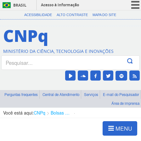
Acesso à informação
BRASIL
CORONAVÍRUS (COVID-19)
ACESSIBILIDADE
ALTO CONTRASTE
MAPA DO SITE
Participe
CNPq
Serviços
Legislação
MINISTÉRIO DA CIÊNCIA, TECNOLOGIA E INOVAÇÕES
Canais
Perguntas frequentes
Central de Atendimento
Serviços
E-mail do Pesquisador
Área de imprensa
Você está aqui:
CNPq
Bolsas e Auxílios Vigentes
Projetos de Pesquisa
MENU