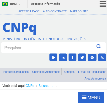
Acesso à informação
BRASIL
CORONAVÍRUS (COVID-19)
ACESSIBILIDADE
ALTO CONTRASTE
MAPA DO SITE
Participe
CNPq
Serviços
Legislação
MINISTÉRIO DA CIÊNCIA, TECNOLOGIA E INOVAÇÕES
Canais
Perguntas frequentes
Central de Atendimento
Serviços
E-mail do Pesquisador
Área de imprensa
Você está aqui:
CNPq
Bolsas e Auxílios Vigentes
Projetos de Pesquisa
MENU