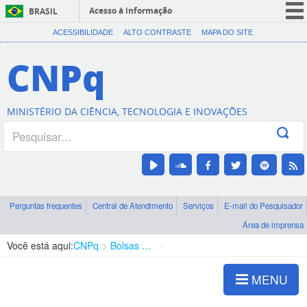
Acesso à informação
BRASIL
CORONAVÍRUS (COVID-19)
ACESSIBILIDADE
ALTO CONTRASTE
MAPA DO SITE
Participe
CNPq
Serviços
Legislação
MINISTÉRIO DA CIÊNCIA, TECNOLOGIA E INOVAÇÕES
Canais
Perguntas frequentes
Central de Atendimento
Serviços
E-mail do Pesquisador
Área de imprensa
Você está aqui:
CNPq
Bolsas e Auxílios Vigentes
Projetos de Pesquisa
MENU