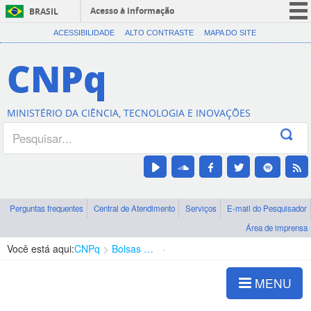
Acesso à informação
BRASIL
CORONAVÍRUS (COVID-19)
ACESSIBILIDADE
ALTO CONTRASTE
MAPA DO SITE
Participe
CNPq
Serviços
Legislação
MINISTÉRIO DA CIÊNCIA, TECNOLOGIA E INOVAÇÕES
Canais
Perguntas frequentes
Central de Atendimento
Serviços
E-mail do Pesquisador
Área de imprensa
Você está aqui:
CNPq
Bolsas e Auxílios Vigentes
Projetos de Pesquisa
MENU